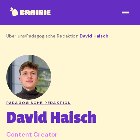
Über uns
›
Pädagogische Redaktion
›
David Haisch
PÄDAGOGISCHE REDAKTION
David Haisch
Content Creator