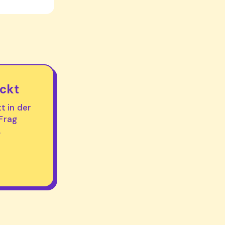
ickt
tt in der
 Frag
.