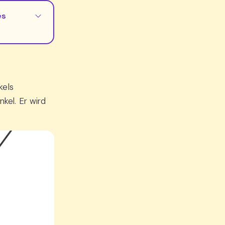
es
kels
el. Er wird