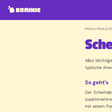
Mathe
›
Winkel
›
W
Sche
Alles Wichtig
typische Anwe
So geht’s
Der Scheitelp
zusammentref
mit einem Pun