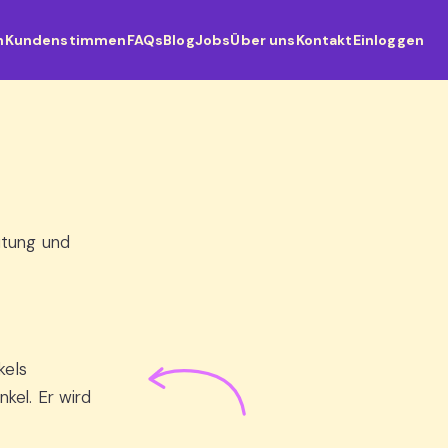
n
Kundenstimmen
FAQs
Blog
Jobs
Über uns
Kontakt
Einloggen
eutung und
kels
el. Er wird