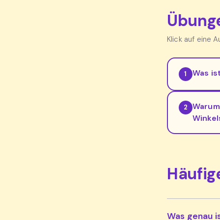
Übunge
Klick auf eine 
Was is
1
Warum 
2
Winkel
Häufig
Was genau i