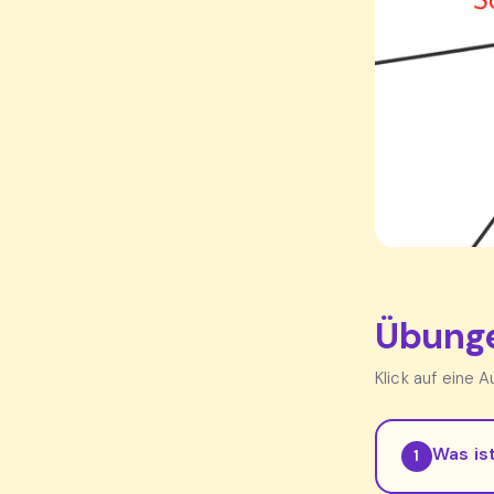
Übunge
Klick auf eine 
Was is
1