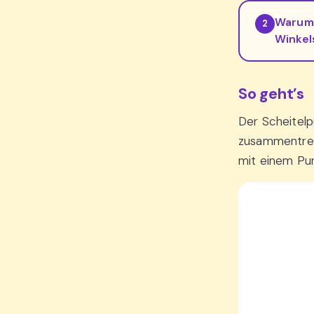
Warum 
2
Winkel
So geht’s
Der Scheitelp
zusammentref
mit einem Pun