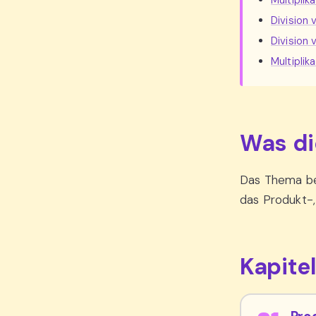
Multiplik
Division
Division 
Multipli
Was di
Das Thema be
das Produkt-,
Kapite