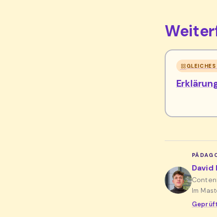
Weite
GLEICHES
Erklärun
PÄDAGO
David 
Conten
Im Mast
Geprüft