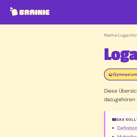
Mathe
›
Logarit
Log
Gymnasium,
Diese Übersic
dazugehören u
DAS SOLL
Definiti