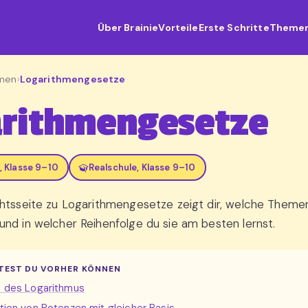
Über Brainie
Vorteile
Erste Schritte
Theme
hmen
›
Logarithmengesetze
arithmengesetze
 Klasse 9–10
Realschule, Klasse 9–10
htsseite zu Logarithmengesetze zeigt dir, welche Theme
nd in welcher Reihenfolge du sie am besten lernst.
TEST DU VORHER KÖNNEN
on des Logarithmus