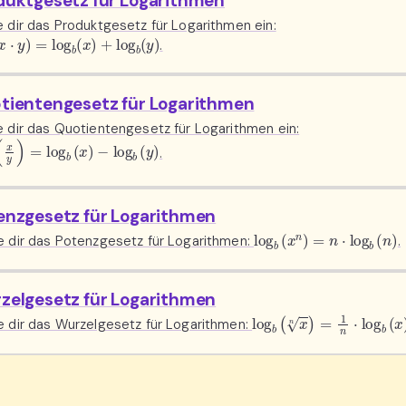
duktgesetz für Logarithmen
 dir das Produktgesetz für Logarithmen ein:
(
x
⋅
y
)
=
log
b
(
x
)
+
log
b
(
y
)
.
tientengesetz für Logarithmen
 dir das Quotientengesetz für Logarithmen ein:
(
x
y
)
=
log
b
(
x
)
−
log
b
(
y
)
.
enzgesetz für Logarithmen
log
b
(
x
n
)
=
n
⋅
log
b
(
n
)
e dir das Potenzgesetz für Logarithmen:
.
zelgesetz für Logarithmen
log
b
(
x
n
)
=
1
n
⋅
log
b
(
x
)
e dir das Wurzelgesetz für Logarithmen: