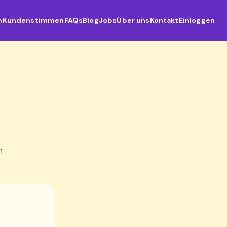
n
Kundenstimmen
FAQs
Blog
Jobs
Über uns
Kontakt
Einloggen
n