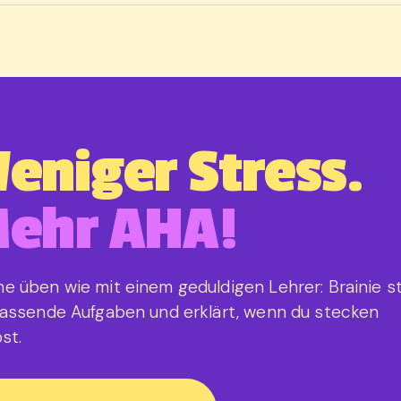
eniger Stress.
ehr AHA!
e üben wie mit einem geduldigen Lehrer: Brainie st
passende Aufgaben und erklärt, wenn du stecken
st.