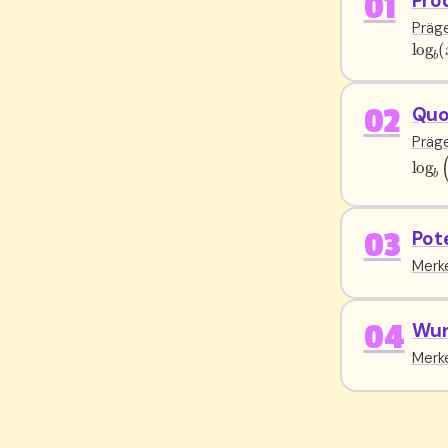
01
Pro
Präge
log
b
02
Quo
Präge
log
b
03
Pot
Merk
04
Wur
Merk