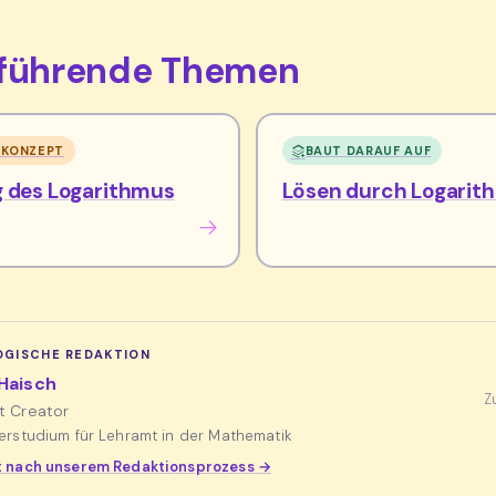
rführende Themen
 KONZEPT
BAUT DARAUF AUF
g des Logarithmus
Lösen durch Logarit
GISCHE REDAKTION
Haisch
Z
t Creator
erstudium für Lehramt in der Mathematik
 nach unserem Redaktionsprozess →