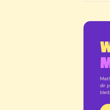
W
M
Math
dir 
bleib