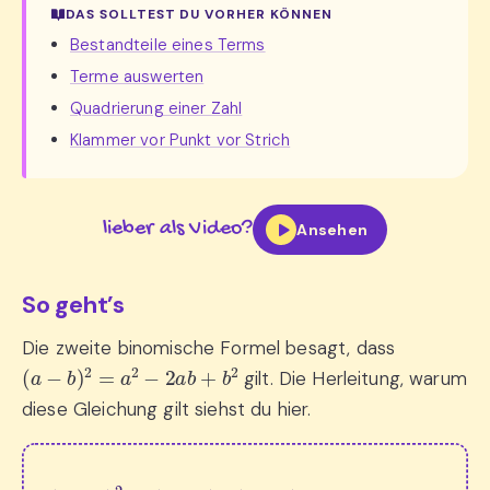
DAS SOLLTEST DU VORHER KÖNNEN
Bestandteile eines Terms
Terme auswerten
Quadrierung einer Zahl
Klammer vor Punkt vor Strich
lieber als Video?
Ansehen
So geht’s
Die zweite binomische Formel besagt, dass
(
a
−
b
)
2
=
a
2
−
2
a
b
+
b
2
gilt. Die Herleitung, warum
diese Gleichung gilt siehst du hier.
(
a
(
+
−
b
b
)
)
2
⋅
=
a
(
+
(
−
a
(
−
b
−
)
b
b
2
)
)
=
⋅
⋅
(
(
a
a
−
2
−
b
−
b
)
2
=
)
a
=
a
b
a
2
+
⋅
−
a
b
a
+
2
b
a
−
⋅
(
a
−
b
b
+
)
+