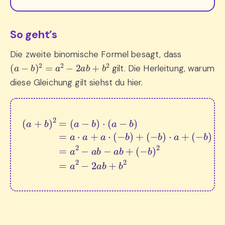
So geht’s
Die zweite binomische Formel besagt, dass
(
a
−
b
)
2
=
a
2
−
2
a
b
+
b
2
gilt. Die Herleitung, warum
diese Gleichung gilt siehst du hier.
(
a
(
+
−
b
b
)
)
2
⋅
=
a
(
+
(
−
a
(
−
b
−
)
b
b
2
)
)
=
⋅
⋅
(
(
a
a
−
2
−
b
−
b
)
2
=
)
a
=
a
b
a
2
+
⋅
−
a
b
a
+
2
b
a
−
⋅
(
a
−
b
b
+
)
+