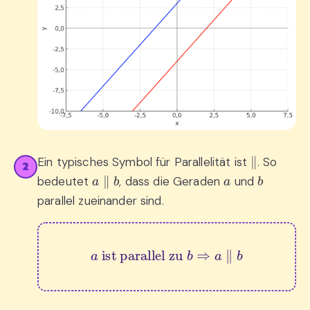
∥
Ein typisches Symbol für Parallelität ist
. So
2
a
∥
b
a
b
bedeutet
, dass die Geraden
und
parallel zueinander sind.
a
 ist parallel zu 
b
⇒
a
∥
b