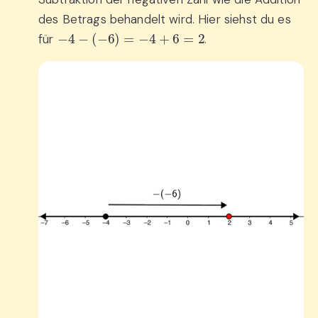
des Betrags behandelt wird. Hier siehst du es
−
4
−
(
−
6
)
=
−
4
+
6
=
2
für
.