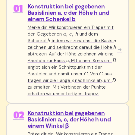
01
Konstruktion bei gegebenen
Basislinien a, c der Höhe h und
einem Schenkel b
Merke dir: Wir konstruieren ein Trapez mit
a
,
c
,
h
den Gegebenen
und dem
b
a
Schenkel
, indem wir zunächst die Basis
h
zeichnen und senkrecht darauf die Höhe
abtragen. Auf der Höhe zeichnen wir eine
a
B
Parallele zur Basis
. Mit einem Kreis um
ergibt sich ein Schnittpunkt mit der
C
C
Parallelen und damit unser
. Von
aus
c
D
tragen wir die Länge
nach links ab, um
zu erhalten. Mit Verbinden der Punkte
erhalten wir unser fertiges Trapez.
02
Konstruktion bei gegebenen
Basislinien a, c, der Höhe h und
einem Winkel β
Präge dir ein: Wir konstruieren ein Trapez