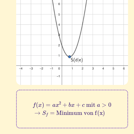
f
(
x
)
=
a
x
2
+
b
x
+
c
 mit 
Minimum von f(x)
a
>
0
→
S
f
=