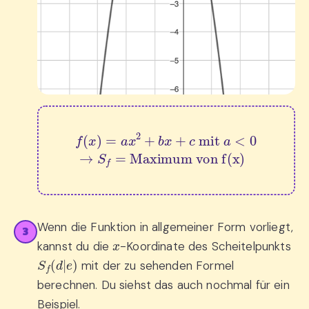
f
(
x
)
=
a
x
2
+
b
x
+
c
 mit 
Maximum von f(x)
a
<
0
→
S
f
=
Wenn die Funktion in allgemeiner Form vorliegt,
3
x
kannst du die
-Koordinate des Scheitelpunkts
S
f
(
d
|
e
)
mit der zu sehenden Formel
berechnen. Du siehst das auch nochmal für ein
Beispiel.