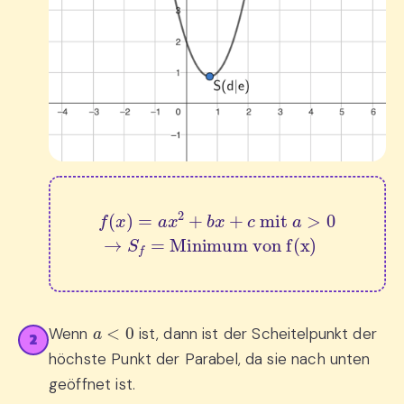
f
(
x
)
=
a
x
2
+
b
x
+
c
 mit 
Minimum von f(x)
a
>
0
→
S
f
=
a
<
0
Wenn
ist, dann ist der Scheitelpunkt der
2
höchste Punkt der Parabel, da sie nach unten
geöffnet ist.