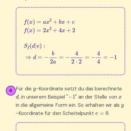
f
(
x
)
=
a
x
2
+
b
x
+
c
f
(
x
)
=
2
x
2
+
4
x
+
2
S
f
(
d
|
e
)
:
⇒
d
=
y
Für die
-Koordinate setzt du das berechnete
4
d
−
1
x
, in unserem Beispiel "
" an der Stelle von
y
in die allgemeine Form ein. So erhalten wir als
e
=
0
-Koordinate für den Scheitelpunkt
.