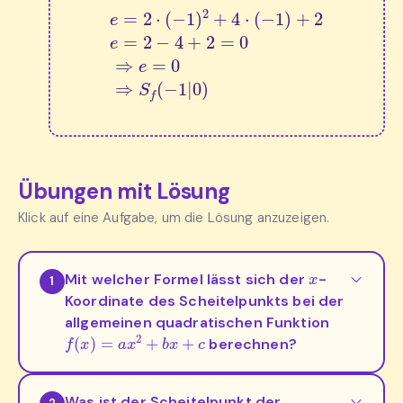
e
=
2
⋅
(
−
1
)
2
+
4
⋅
(
−
1
)
+
2
e
=
2
−
4
+
2
=
0
⇒
e
=
0
⇒
S
Übungen mit Lösung
Klick auf eine Aufgabe, um die Lösung anzuzeigen.
x
Mit welcher Formel lässt sich der
-
1
Koordinate des Scheitelpunkts bei der
allgemeinen quadratischen Funktion
f
(
x
)
=
a
x
2
+
b
x
+
c
berechnen?
Was ist der Scheitelpunkt der