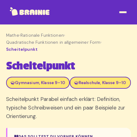
Mathe
›
Rationale Funktionen
›
Quadratische Funktionen in allgemeiner Form
›
Scheitelpunkt
Scheitelpunkt
Gymnasium, Klasse 9–10
Realschule, Klasse 9–10
Scheitelpunkt Parabel einfach erklärt: Definition,
typische Schreibweisen und ein paar Beispiele zur
Orientierung.
DAS SOLLTEST DU VORHER KÖNNEN