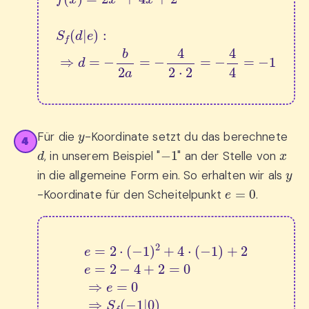
y
Für die
-Koordinate setzt du das berechnete
4
d
−
1
x
, in unserem Beispiel "
" an der Stelle von
y
in die allgemeine Form ein. So erhalten wir als
e
=
0
-Koordinate für den Scheitelpunkt
.
e
=
2
⋅
(
−
1
)
2
+
4
⋅
(
−
1
)
+
2
e
=
2
−
4
+
2
=
0
⇒
e
=
0
⇒
S