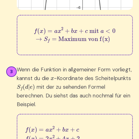
f
(
x
)
=
a
x
2
+
b
x
+
c
 mit 
Maximum von f(x)
a
<
0
→
S
f
=
Wenn die Funktion in allgemeiner Form vorliegt,
3
x
kannst du die
-Koordinate des Scheitelpunkts
S
f
(
d
|
e
)
mit der zu sehenden Formel
berechnen. Du siehst das auch nochmal für ein
Beispiel.
f
(
x
)
=
a
x
2
+
b
x
+
c
f
(
x
)
=
2
x
2
+
4
x
+
2
S
f
(
d
|
e
)
:
⇒
d
=