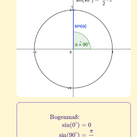
Bogenmaß:
sin
(
0
∘
)
=
0
sin
(
90
∘
)
=
π
2
sin
(
180
∘
ß