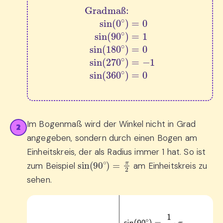
Gradmaß:
sin
(
0
∘
)
=
0
sin
(
90
∘
)
=
1
sin
(
180
∘
)
=
ß
Im Bogenmaß wird der Winkel nicht in Grad
2
angegeben, sondern durch einen Bogen am
Einheitskreis, der als Radius immer 1 hat. So ist
sin
(
90
∘
)
=
π
2
zum Beispiel
am Einheitskreis zu
sehen.