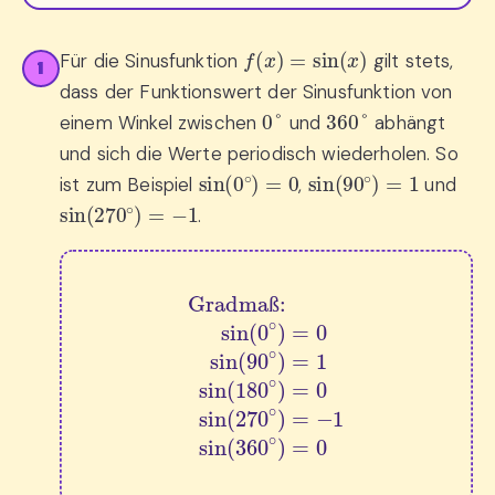
f
(
x
)
=
sin
(
x
)
Für die Sinusfunktion
gilt stets,
1
dass der Funktionswert der Sinusfunktion von
0
°
360
°
einem Winkel zwischen
und
abhängt
und sich die Werte periodisch wiederholen. So
sin
(
0
∘
)
=
0
sin
(
90
∘
)
=
1
ist zum Beispiel
,
und
sin
(
270
∘
)
=
−
1
.
Gradmaß:
sin
(
0
∘
)
=
0
sin
(
90
∘
)
=
1
sin
(
180
∘
)
=
ß