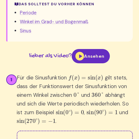
DAS SOLLTEST DU VORHER KÖNNEN
Periode
Winkel im Grad- und Bogenmaß
Sinus
lieber als Video?
Ansehen
f
(
x
)
=
sin
(
x
)
Für die Sinusfunktion
gilt stets,
1
dass der Funktionswert der Sinusfunktion von
0
°
360
°
einem Winkel zwischen
und
abhängt
und sich die Werte periodisch wiederholen. So
sin
(
0
∘
)
=
0
sin
(
90
∘
)
=
1
ist zum Beispiel
,
und
sin
(
270
∘
)
=
−
1
.