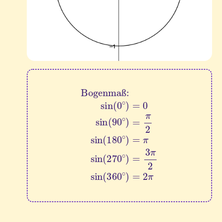
Bogenmaß:
sin
(
0
∘
)
=
0
sin
(
90
∘
)
=
π
2
sin
(
180
∘
ß