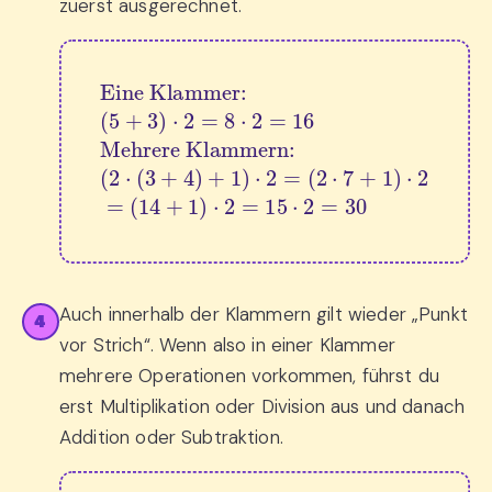
zuerst ausgerechnet.
(
5
+
3
(
)
2
⋅
2
⋅
(
=
3
(
8
+
14
⋅
Eine Klammer:
4
2
+
)
=
+
1
16
1
)
⋅
)
2
Mehrere Klammern:
⋅
2
=
=
15
(
2
⋅
2
⋅
7
=
+
30
1
)
⋅
2
=
Auch innerhalb der Klammern gilt wieder „Punkt
4
vor Strich“. Wenn also in einer Klammer
mehrere Operationen vorkommen, führst du
erst Multiplikation oder Division aus und danach
Addition oder Subtraktion.