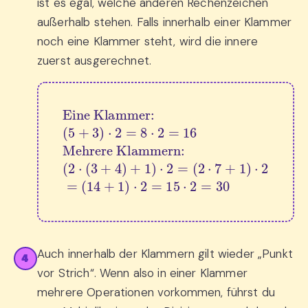
ist es egal, welche anderen Rechenzeichen
außerhalb stehen. Falls innerhalb einer Klammer
noch eine Klammer steht, wird die innere
zuerst ausgerechnet.
(
5
+
3
(
)
2
⋅
2
⋅
(
=
3
(
8
+
14
⋅
Eine Klammer:
4
2
+
)
=
+
1
16
1
)
⋅
)
2
Mehrere Klammern:
⋅
2
=
=
15
(
2
⋅
2
⋅
7
=
+
30
1
)
⋅
2
=
Auch innerhalb der Klammern gilt wieder „Punkt
4
vor Strich“. Wenn also in einer Klammer
mehrere Operationen vorkommen, führst du