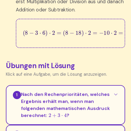
erst Multiplikation oder Division aus und danach
Addition oder Subtraktion.
(
8
−
3
⋅
6
)
⋅
2
=
(
8
−
18
)
⋅
2
=
−
10
⋅
2
=
−
20
Übungen mit Lösung
Klick auf eine Aufgabe, um die Lösung anzuzeigen.
Nach den Rechenprioritäten, welches
1
Ergebnis erhält man, wenn man
folgenden mathematischen Ausdruck
2
+
3
⋅
4
berechnet:
?
3
+
7
⋅
4
−
2