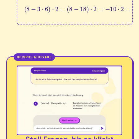
(
8
−
3
⋅
6
)
⋅
2
=
(
8
−
18
)
⋅
2
=
−
10
⋅
2
=
−
20