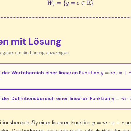
n mit Lösung
Aufgabe, um die Lösung anzuzeigen.
y
=
m
⋅
x
+
c
t der Wertebereich einer linearen Funktion
?
y
=
m
⋅
x
+
t der Definitionsbereich einer linearen Funktion
D
f
y
=
m
⋅
x
+
c
itionsbereich
einer linearen Funktion
um
ahlen. Das bedeutet, dass jede reelle Zahl als Wert für die