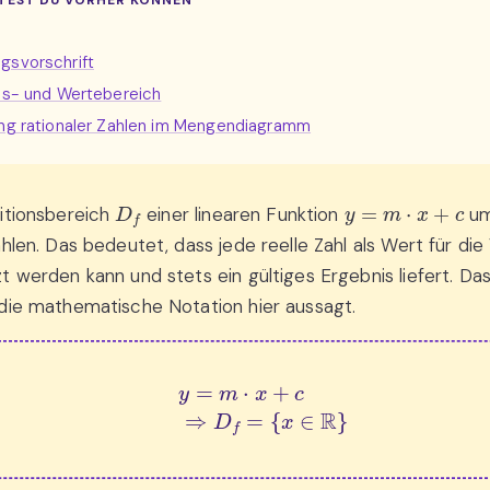
TEST DU VORHER KÖNNEN
gsvorschrift
ons- und Wertebereich
ung rationaler Zahlen im Mengendiagramm
D
f
y
=
m
⋅
x
+
c
itionsbereich
einer linearen Funktion
um
ahlen. Das bedeutet, dass jede reelle Zahl als Wert für die
t werden kann und stets ein gültiges Ergebnis liefert. Das
die mathematische Notation hier aussagt.
y
=
m
⋅
x
+
c
⇒
D
f
=
{
x
∈
R
}