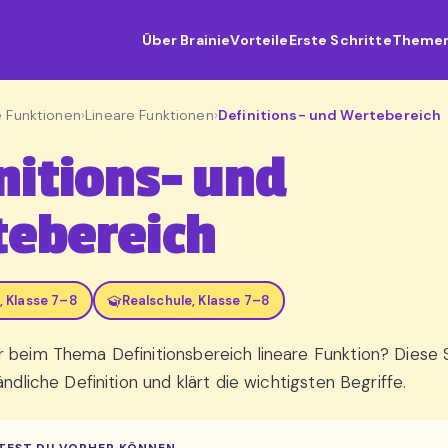
Über Brainie
Vorteile
Erste Schritte
Theme
e Funktionen
›
Lineare Funktionen
›
Definitions- und Wertebereich
nitions- und
ebereich
 Klasse 7–8
Realschule, Klasse 7–8
 beim Thema Definitionsbereich lineare Funktion? Diese Se
ändliche Definition und klärt die wichtigsten Begriffe.