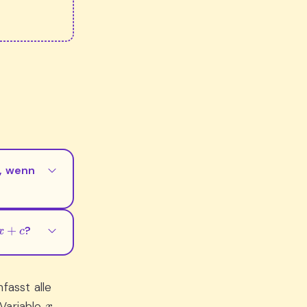
, wenn
c
?
fasst alle
x
 Variable