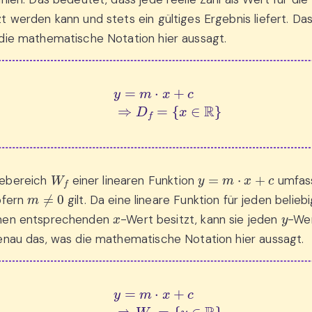
t werden kann und stets ein gültiges Ergebnis liefert. Das
die mathematische Notation hier aussagt.
y
=
m
⋅
x
+
c
⇒
D
f
=
{
x
∈
R
}
W
f
y
=
m
⋅
x
+
c
ebereich
einer linearen Funktion
umfass
m
≠
0
ofern
gilt. Da eine lineare Funktion für jeden belie
x
y
nen entsprechenden
-Wert besitzt, kann sie jeden
-We
enau das, was die mathematische Notation hier aussagt.
y
=
m
⋅
x
+
c
⇒
W
f
=
{
y
∈
R
}