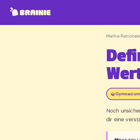
Mathe
›
Rational
Defi
Wert
Gymnasium,
Noch unsicher
dir eine verst