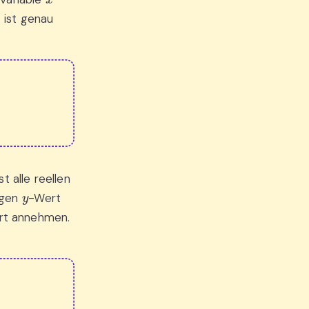
 ist genau
t alle reellen
y
bigen
-Wert
rt annehmen.