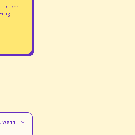
tt in der
 Frag
.
, wenn