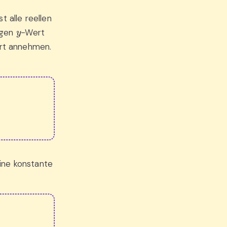
t alle reellen
y
bigen
-Wert
rt annehmen.
eine konstante