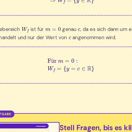
W
f
m
=
0
c
ebereich
ist für
genau
, da es sich dann um 
c
 handelt und nur der Wert von
angenommen wird.
Für 
m
=
0
:
W
f
=
{
y
=
c
∈
R
}
ü
Stell Fragen, bis es kl