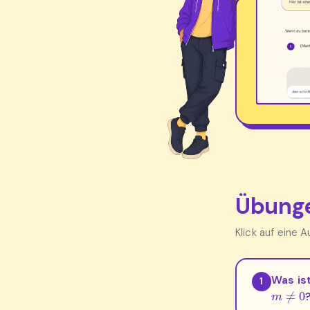
Übunge
Klick auf eine 
Was is
1
m
≠
0