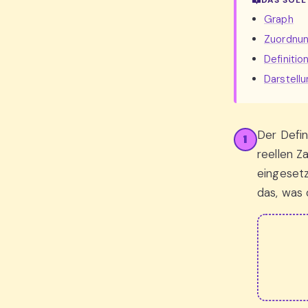
DAS SOLL
Graph
Zuordnun
Definiti
Darstell
Der Defin
1
reellen Z
eingesetz
das, was 