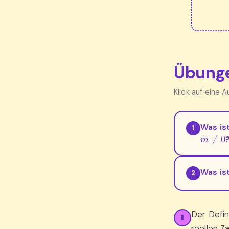
Übunge
Klick auf eine 
Was is
1
m
≠
0
Was is
2
Der Defin
1
reellen Z