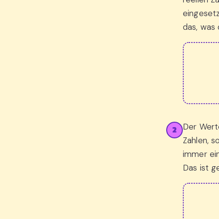
eingesetz
das, was 
Der Wert
2
Zahlen, s
immer ei
Das ist g