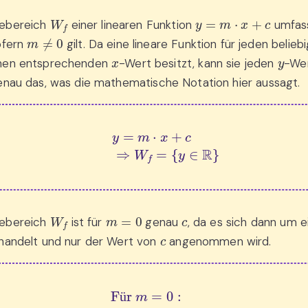
W
f
y
=
m
⋅
x
+
c
ebereich
einer linearen Funktion
umfass
m
≠
0
ofern
gilt. Da eine lineare Funktion für jeden belie
x
y
nen entsprechenden
-Wert besitzt, kann sie jeden
-We
enau das, was die mathematische Notation hier aussagt.
y
=
m
⋅
x
+
c
⇒
W
f
=
{
y
∈
R
}
W
f
m
=
0
c
ebereich
ist für
genau
, da es sich dann um 
c
 handelt und nur der Wert von
angenommen wird.
Für 
m
=
0
:
W
f
=
{
y
=
c
∈
R
}
ü