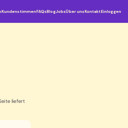
n
Kundenstimmen
FAQs
Blog
Jobs
Über uns
Kontakt
Einloggen
ite liefert