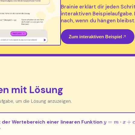
Brainie erklärt dir jeden Schri
interaktiven Beispielaufgabe.
nach, wenn du hängen bleibst
Zum interaktiven Beispiel
n mit Lösung
Aufgabe, um die Lösung anzuzeigen.
y
=
m
⋅
x
+
c
t der Wertebereich einer linearen Funktion
?