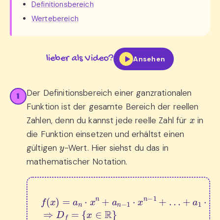
Definitionsbereich
Wertebereich
lieber als Video?
Ansehen
Der Definitionsbereich einer ganzrationalen
1
Funktion ist der gesamte Bereich der reellen
x
Zahlen, denn du kannst jede reelle Zahl für
in
die Funktion einsetzen und erhältst einen
y
gültigen
-Wert. Hier siehst du das in
mathematischer Notation.
f
(
x
+
)
=
a
1
a
⋅
n
x
⋅
+
x
n
a
+
0
⇒
a
n
D
−
f
1
=
⋅
x
{
n
x
∈
−
1
R
+
}
…