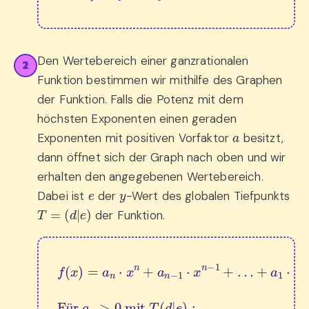
Den Wertebereich einer ganzrationalen
2
Funktion bestimmen wir mithilfe des Graphen
der Funktion. Falls die Potenz mit dem
höchsten Exponenten einen geraden
a
Exponenten mit positiven Vorfaktor
besitzt,
dann öffnet sich der Graph nach oben und wir
erhalten den angegebenen Wertebereich.
e
y
Dabei ist
der
-Wert des globalen Tiefpunkts
T
=
(
d
|
e
)
der Funktion.
+
a
1
⋅
x
f
+
(
x
a
)
0
=
Für 
a
n
⋅
x
a
n
n
+
>
a
0
n
 mit 
−
1
⋅
x
T
n
(
−
d
|
1
e
+
)
:
…
⇒
W
f
=
y
∈
[
e