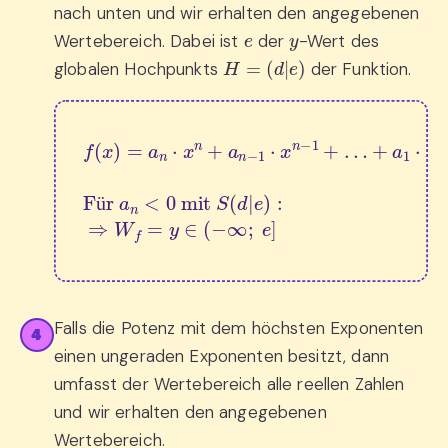
nach unten und wir erhalten den angegebenen
e
y
Wertebereich. Dabei ist
der
-Wert des
H
=
(
d
|
e
)
globalen Hochpunkts
der Funktion.
+
a
1
⋅
x
f
+
(
x
a
)
0
=
Für 
a
n
⋅
x
a
n
n
+
<
a
0
n
 mit 
−
1
⋅
x
S
n
(
−
d
|
1
e
+
)
:
…
⇒
W
f
=
y
∈
(
−
ü
Falls die Potenz mit dem höchsten Exponenten
4
einen ungeraden Exponenten besitzt, dann
umfasst der Wertebereich alle reellen Zahlen
und wir erhalten den angegebenen
Wertebereich.