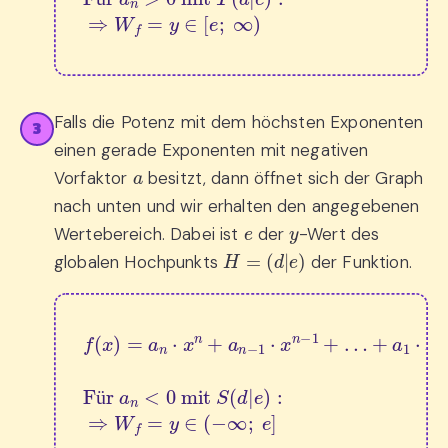
ü
Falls die Potenz mit dem höchsten Exponenten
3
einen gerade Exponenten mit negativen
a
Vorfaktor
besitzt, dann öffnet sich der Graph
nach unten und wir erhalten den angegebenen
e
y
Wertebereich. Dabei ist
der
-Wert des
H
=
(
d
|
e
)
globalen Hochpunkts
der Funktion.
+
a
1
⋅
x
f
+
(
x
a
)
0
=
Für 
a
n
⋅
x
a
n
n
+
<
a
0
n
 mit 
−
1
⋅
x
S
n
(
−
d
|
1
e
+
)
:
…
⇒
W
f
=
y
∈
(
−
ü