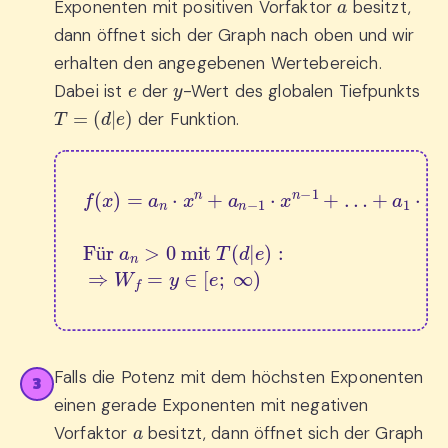
Exponenten mit positiven Vorfaktor
besitzt,
dann öffnet sich der Graph nach oben und wir
erhalten den angegebenen Wertebereich.
e
y
Dabei ist
der
-Wert des globalen Tiefpunkts
T
=
(
d
|
e
)
der Funktion.
+
a
1
⋅
x
f
+
(
x
a
)
0
=
Für 
a
n
⋅
x
a
n
n
+
>
a
0
n
 mit 
−
1
⋅
x
T
n
(
−
d
|
1
e
+
)
:
…
⇒
W
f
=
y
∈
[
e
ü
Falls die Potenz mit dem höchsten Exponenten
3
einen gerade Exponenten mit negativen
a
Vorfaktor
besitzt, dann öffnet sich der Graph