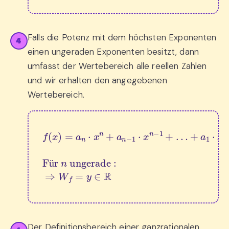
Falls die Potenz mit dem höchsten Exponenten
4
einen ungeraden Exponenten besitzt, dann
umfasst der Wertebereich alle reellen Zahlen
und wir erhalten den angegebenen
Wertebereich.
+
a
1
⋅
x
f
(
+
x
a
)
=
0
Für 
a
n
⋅
x
n
n
 ungerade
+
a
n
−
1
⋅
x
n
:
−
⇒
1
W
+
…
f
=
y
∈
R
ü
Der Definitionsbereich einer ganzrationalen