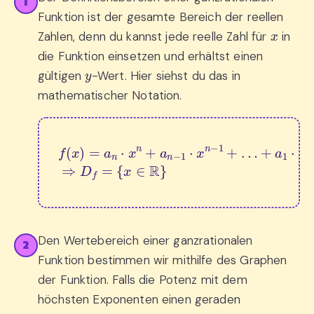
1
Funktion ist der gesamte Bereich der reellen
x
Zahlen, denn du kannst jede reelle Zahl für
in
die Funktion einsetzen und erhältst einen
y
gültigen
-Wert. Hier siehst du das in
mathematischer Notation.
f
(
x
+
)
=
a
1
a
⋅
n
x
⋅
+
x
n
a
+
0
⇒
a
n
D
−
f
1
=
⋅
x
{
n
x
∈
−
1
R
+
}
…
Den Wertebereich einer ganzrationalen
2
Funktion bestimmen wir mithilfe des Graphen
der Funktion. Falls die Potenz mit dem
höchsten Exponenten einen geraden
a