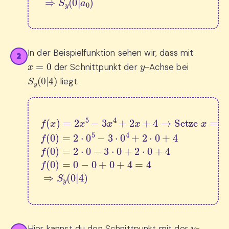
In der Beispielfunktion sehen wir, dass mit
2
x
=
0
y
der Schnittpunkt der
-Achse bei
S
y
(
0
|
4
)
liegt.
f
(
x
)
=
2
x
5
−
3
x
4
+
2
x
+
4
→
Setze 
x
=
0
:
f
(
0
)
=
2
⋅
0
5
y
Hier kannst du den Schnittpunkt mit der
-