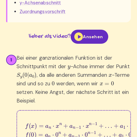
y-Achsenabschnitt
Zuordnungsvorschrift
lieber als Video?
Ansehen
Bei einer ganzrationalen Funktion ist der
1
y
Schnittpunkt mit der
-Achse immer der Punkt
S
y
(
0
|
a
0
)
x
, da alle anderen Summanden
-Terme
0
x
=
0
sind und so zu
werden, wenn wir
setzen. Keine Angst, der nächste Schritt ist ein
Beispiel.
+
+
a
a
…
1
1
⋅
⋅
+
x
0
f
a
+
+
(
1
x
a
a
⋅
)
0
0
0
=
→
f
+
(
a
0
a
n
Setze 
)
0
⋅
=
x
f
(
n
0
0
+
+
)
=
a
x
0
n
=
+
a
−
n
0
0
⋅
1
:
+
0
f
⋅
(
+
x
a
0
n
0
a
)
−
=
=
n
1
−
a
a
+
0
n
1
⇒
⋅
…
⋅
0
0
S
n
+
y
+
…
(
a
0
n
|
a
−
0
1
)
⋅
0