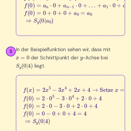
In der Beispielfunktion sehen wir, dass mit
2
x
=
0
y
der Schnittpunkt der
-Achse bei
S
y
(
0
|
4
)
liegt.
f
(
x
)
=
2
x
5
−
3
x
4
+
2
x
+
4
→
Setze 
x
=
0
:
f
(
0
)
=
2
⋅
0
5