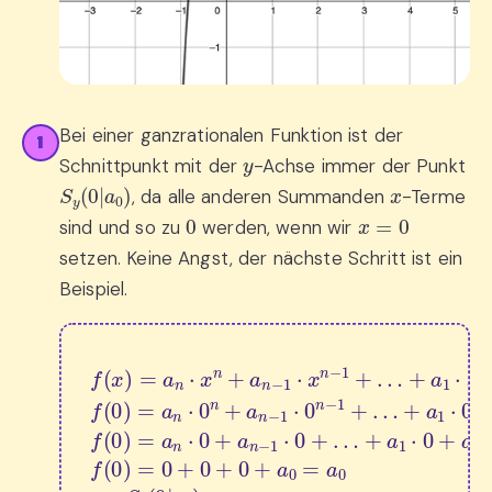
Bei einer ganzrationalen Funktion ist der
1
y
Schnittpunkt mit der
-Achse immer der Punkt
S
y
(
0
|
a
0
)
x
, da alle anderen Summanden
-Terme
0
x
=
0
sind und so zu
werden, wenn wir
setzen. Keine Angst, der nächste Schritt ist ein
Beispiel.
+
+
a
a
…
1
1
⋅
⋅
+
x
0
f
a
+
+
(
1
x
a
a
⋅
)
0
0
0
=
→
f
+
(
a
0
a
n
Setze 
)
0
⋅
=
x
f
(
n
0
0
+
+
)
=
a
x
0
n
=
+
a
−
n
0
0
⋅
1
:
+
0
f
⋅
(
+
x
a
0
n
0
a
)
−
=
=
n
1
−
a
a
+
0
n
1
⇒
⋅
…
⋅
0
0
S
n
+
y
+
…
(
a
0
n
|
a
−
0
1
)
⋅
0