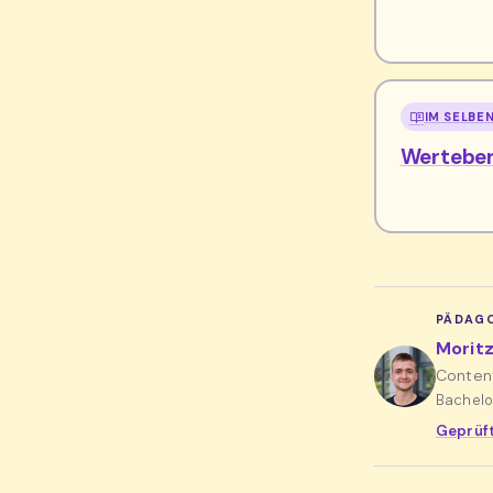
IM SELBE
Werteber
PÄDAGO
Morit
Conten
Bachelo
Geprüft