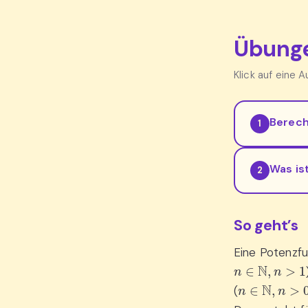
Übunge
Klick auf eine 
Berech
1
Was is
2
So geht’s
Eine Potenzfu
n
∈
N
,
n
>
1
n
∈
N
,
n
>
0
(
a