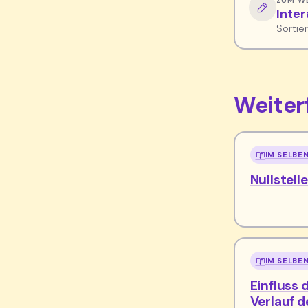
ZUM W
Inte
Sortie
Weite
IM SELBE
Nullstell
IM SELBE
Einfluss 
Verlauf 