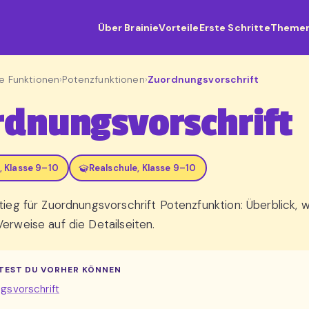
Über Brainie
Vorteile
Erste Schritte
Theme
le Funktionen
›
Potenzfunktionen
›
Zuordnungsvorschrift
dnungsvorschrift
 Klasse 9–10
Realschule, Klasse 9–10
stieg für Zuordnungsvorschrift Potenzfunktion: Überblick, 
Verweise auf die Detailseiten.
TEST DU VORHER KÖNNEN
gsvorschrift