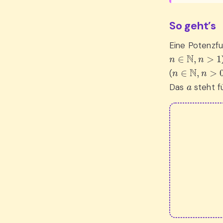
So geht’s
Eine Potenzfu
n
∈
N
,
n
>
1
n
∈
N
,
n
>
0
(
a
Das
steht f
f
(
x
)
=
a