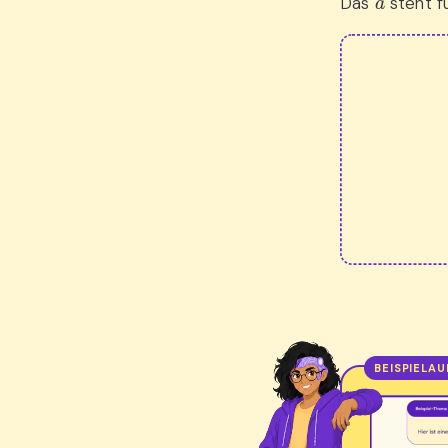
Das
steht f
f
(
x
)
=
a