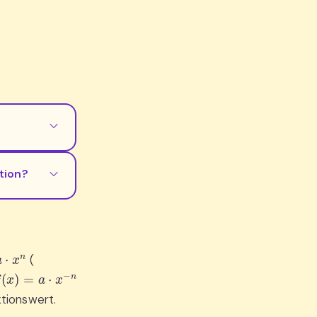
tion?
n
(
(
x
)
=
a
⋅
x
−
n
tionswert.