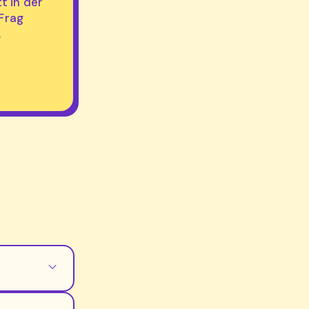
tt in der
 Frag
.