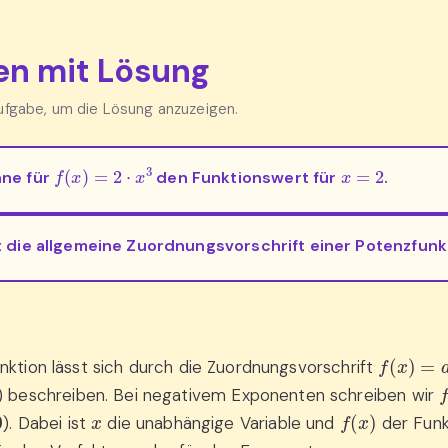
n mit Lösung
Aufgabe, um die Lösung anzuzeigen.
f
(
x
)
=
2
⋅
x
3
x
=
2
ne für
den Funktionswert für
.
t die allgemeine Zuordnungsvorschrift einer Potenzfunk
f
(
x
)
=
a
⋅
x
nktion lässt sich durch die Zuordnungsvorschrift
f
) beschreiben. Bei negativem Exponenten schreiben wir
x
f
(
x
)
). Dabei ist
die unabhängige Variable und
der Funk
n