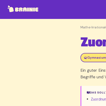
Mathe
›
Irrationa
Zuor
Gymnasium,
Ein guter Ein
Begriffe und 
DAS SOLL
Zuordnun