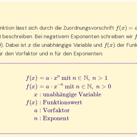
f
(
x
)
=
a
⋅
x
nktion lässt sich durch die Zuordnungsvorschrift
f
) beschreiben. Bei negativem Exponenten schreiben wir
x
f
(
x
)
). Dabei ist
die unabhängige Variable und
der Funk
n
ür den Vorfaktor und
für den Exponenten.
⋅
x
n
unabhängige Variable
 mit 
n
∈
f
N
(
x
,
)
:
n
Funktionswert
>
1
f
(
x
)
=
a
⋅
x
−
n
a
 mit 
:
Vorfaktor
n
∈
N
,
n
n
:
>
Exponent
0
x
:
ä