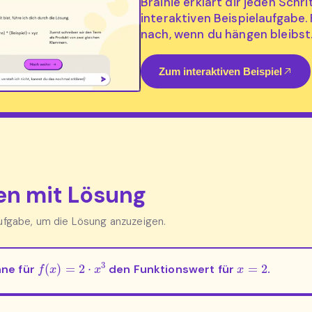
Brainie erklärt dir jeden Schri
interaktiven Beispielaufgabe.
nach, wenn du hängen bleibst
Zum interaktiven Beispiel
n mit Lösung
Aufgabe, um die Lösung anzuzeigen.
f
(
x
)
=
2
⋅
x
3
x
=
2
ne für
den Funktionswert für
.