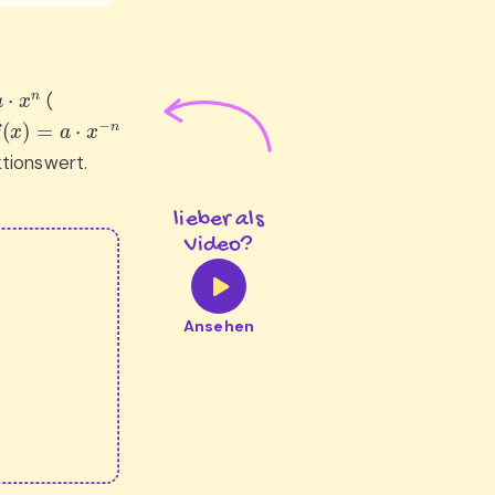
n
(
(
x
)
=
a
⋅
x
−
n
tionswert.
lieber als
Video?
Ansehen