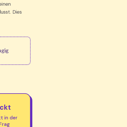
einen
lusst. Dies
ickt
tt in der
 Frag