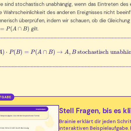
se sind stochastisch unabhängig, wenn das Eintreten des 
ie Wahrscheinlichkeit des anderen Ereignisses nicht beeinf
chnerisch überprüfen, indem wir schauen, ob die Gleichung
A
∩
B
)
gilt.
P
(
A
)
⋅
P
(
B
)
=
P
(
A
∩
B
)
→
A
,
B
 stochastisch unabhängig
ä
Stell Fragen, bis es kl
Brainie erklärt dir jeden Schri
interaktiven Beispielaufgabe.