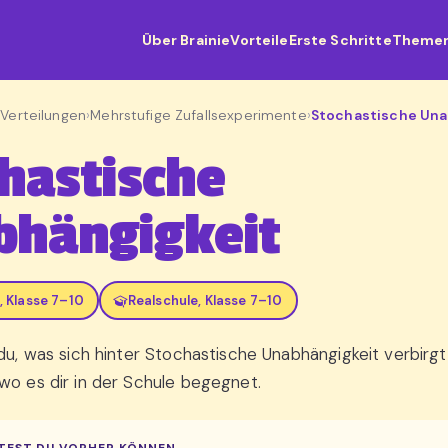
Über Brainie
Vorteile
Erste Schritte
Theme
 Verteilungen
›
Mehrstufige Zufallsexperimente
›
Stochastische Una
hastische
bhängigkeit
 Klasse 7–10
Realschule, Klasse 7–10
 du, was sich hinter Stochastische Unabhängigkeit verbirgt
wo es dir in der Schule begegnet.