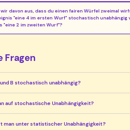
wir davon aus, dass du einen fairen Würfel zweimal wirfs
eignis "eine 4 im ersten Wurf" stochastisch unabhängig
s "eine 2 im zweiten Wurf"?
e Fragen
 und B stochastisch unabhängig?
an auf stochastische Unabhängigkeit?
t man unter statistischer Unabhängigkeit?