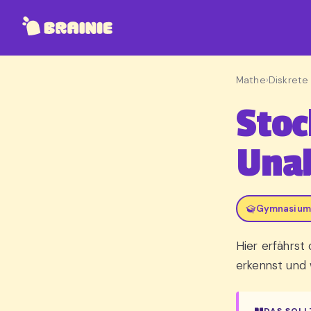
Mathe
›
Diskrete
Stoc
Una
Gymnasium,
Hier erfährst
erkennst und 