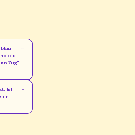
 blau
ind die
ten Zug"
t. Ist
 vom