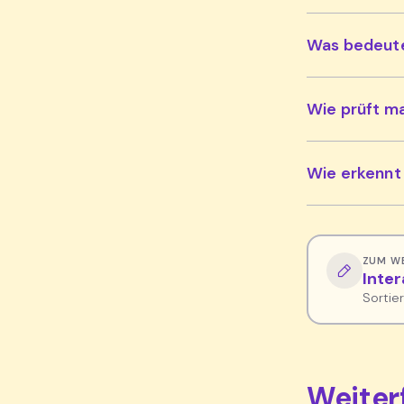
Was bedeute
Wie prüft ma
Wie erkennt 
ZUM W
Inte
Sortie
Weite