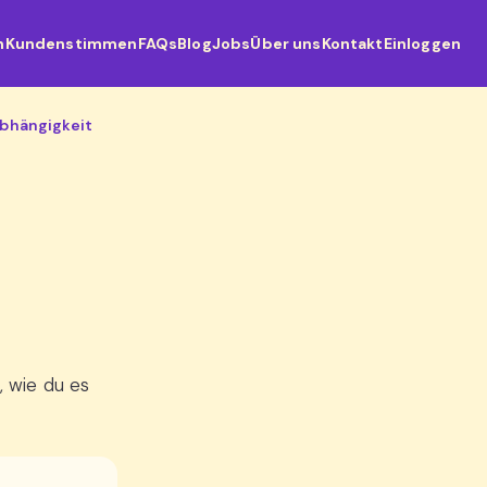
n
Kundenstimmen
FAQs
Blog
Jobs
Über uns
Kontakt
Einloggen
bhängigkeit
, wie du es