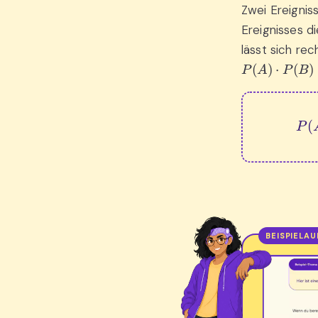
Zwei Ereignis
Ereignisses d
lässt sich re
P
(
A
)
⋅
P
(
B
)
=
P
(