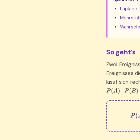
DAS SOLL
Laplace-
Mehrstuf
Wahrsche
So geht’s
Zwei Ereignis
Ereignisses d
lässt sich re
P
(
A
)
⋅
P
(
B
)
=
P
(