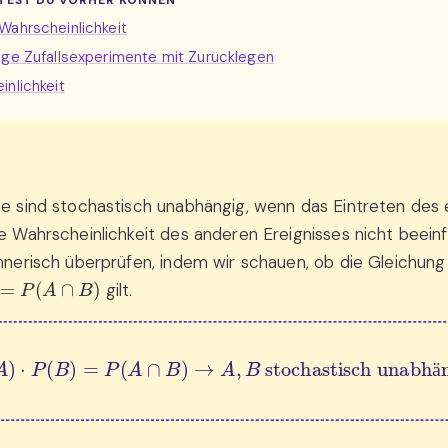
TEST DU VORHER KÖNNEN
Wahrscheinlichkeit
ige Zufallsexperimente mit Zurücklegen
inlichkeit
se sind stochastisch unabhängig, wenn das Eintreten des 
ie Wahrscheinlichkeit des anderen Ereignisses nicht beeinf
chnerisch überprüfen, indem wir schauen, ob die Gleichung
A
∩
B
)
gilt.
P
(
A
)
⋅
P
(
B
)
=
P
(
A
∩
B
)
→
A
,
B
 stochastisch unabhängig
ä