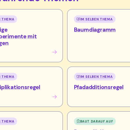
N THEMA
IM SELBEN THEMA
ige
Baumdiagramm
xperimente mit
gen
N THEMA
IM SELBEN THEMA
plikationsregel
Pfadadditionsregel
N THEMA
BAUT DARAUF AUF