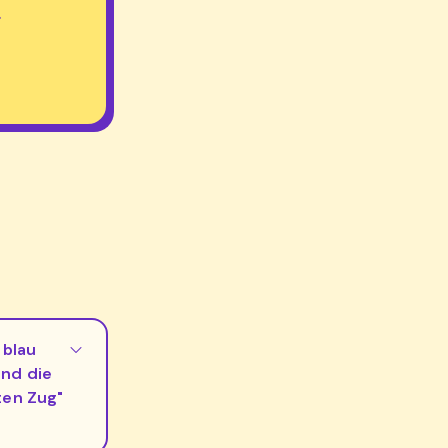
.
 blau
ind die
ten Zug"