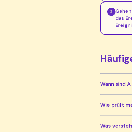
Gehen 
2
das Er
Ereigni
Häufig
Wann sind A
Wie prüft m
Was versteh