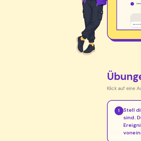
Übunge
Klick auf eine 
Stell d
1
sind. 
Ereign
vonein