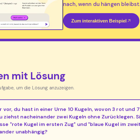
nach, wenn du hängen bleibst
Zum interaktiven Beispiel
n mit Lösung
Aufgabe, um die Lösung anzuzeigen.
ir vor, du hast in einer Urne 10 Kugeln, wovon 3 rot und 7
Du ziehst nacheinander zwei Kugeln ohne Zurücklegen. S
isse "rote Kugel im ersten Zug" und "blaue Kugel im zwei
ander unabhängig?