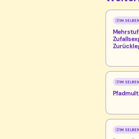
IM SELBE
Mehrstuf
Zufallse
Zurückle
IM SELBE
Pfadmulti
IM SELBE