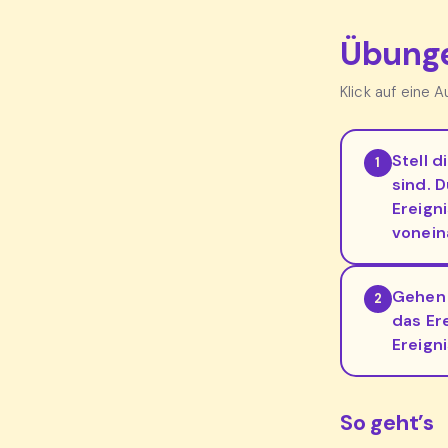
Übunge
Klick auf eine 
Stell d
1
sind. 
Ereign
vonein
Gehen 
2
das Er
Ereigni
So geht’s