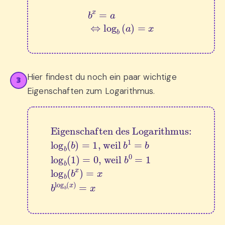
b
x
=
a
⇔
log
b
(
a
)
=
x
Hier findest du noch ein paar wichtige
3
Eigenschaften zum Logarithmus.
, weil 
Eigenschaften des Logarithmus:
b
, weil 
0
=
1
log
b
1
=
b
b
(
b
log
x
log
)
=
b
(
x
b
1
b
(
)
b
log
=
)
=
0
b
1
(
x
)
=
x