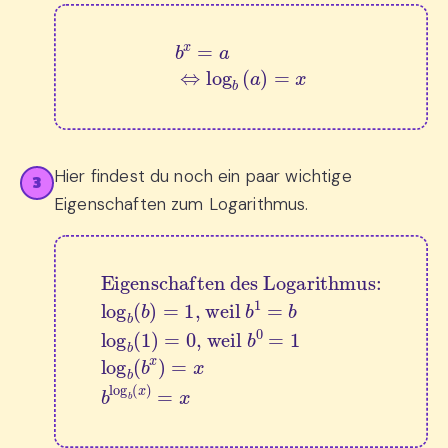
b
x
=
a
⇔
log
b
(
a
)
=
x
Hier findest du noch ein paar wichtige
3
Eigenschaften zum Logarithmus.
, weil 
Eigenschaften des Logarithmus:
b
, weil 
0
=
1
log
b
1
=
b
b
(
b
log
x
log
)
=
b
(
x
b
1
b
(
)
b
log
=
)
=
0
b
1
(
x
)
=
x