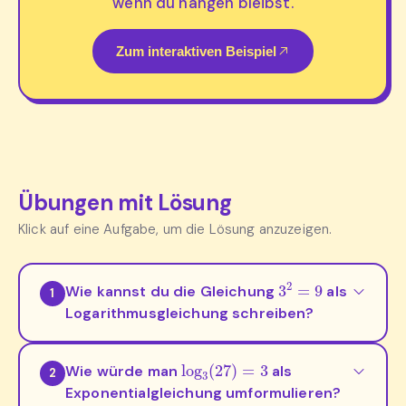
wenn du hängen bleibst.
Zum interaktiven Beispiel
Übungen mit Lösung
Klick auf eine Aufgabe, um die Lösung anzuzeigen.
3
2
=
9
Wie kannst du die Gleichung
als
1
Logarithmusgleichung schreiben?
log
3
(
27
)
=
3
Wie würde man
als
2
Exponentialgleichung umformulieren?