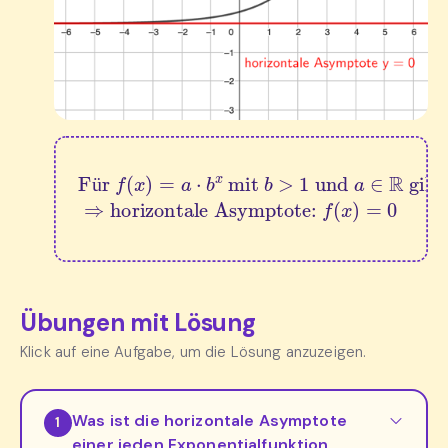
Für 
f
(
x
)
=
a
horizontale Asymptote: 
⋅
b
x
 mit 
b
>
1
f
 und 
(
x
)
=
0
a
∈
R
 gilt:
⇒
ü
Übungen mit Lösung
Klick auf eine Aufgabe, um die Lösung anzuzeigen.
Was ist die horizontale Asymptote
1
einer jeden Exponentialfunktion