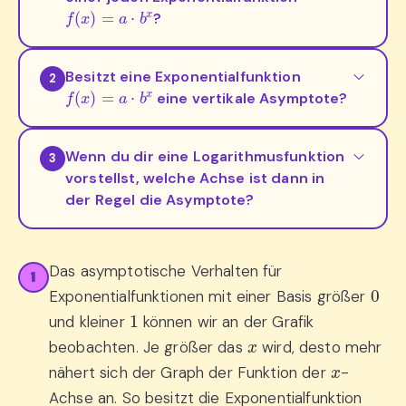
f
(
x
)
=
a
⋅
b
x
?
Besitzt eine Exponentialfunktion
2
f
(
x
)
=
a
⋅
b
x
eine vertikale Asymptote?
Wenn du dir eine Logarithmusfunktion
3
vorstellst, welche Achse ist dann in
der Regel die Asymptote?
Das asymptotische Verhalten für
1
0
Exponentialfunktionen mit einer Basis größer
1
und kleiner
können wir an der Grafik
x
beobachten. Je größer das
wird, desto mehr
x
nähert sich der Graph der Funktion der
-
Achse an. So besitzt die Exponentialfunktion