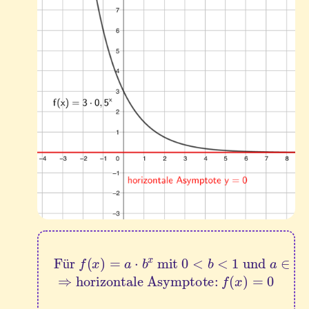
Für 
f
(
x
)
=
a
horizontale Asymptote: 
⋅
b
x
 mit 
0
<
b
f
<
(
x
1
)
=
 und 
0
a
∈
R
 gilt:
⇒
ü