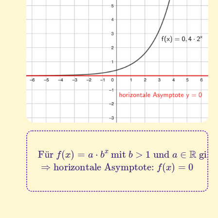
Für 
f
(
x
)
=
a
horizontale Asymptote: 
⋅
b
x
 mit 
b
>
1
f
 und 
(
x
)
=
0
a
∈
R
 gilt:
⇒
ü