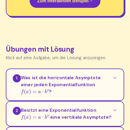
Zum interaktiven Beispiel
Übungen mit Lösung
Klick auf eine Aufgabe, um die Lösung anzuzeigen.
Was ist die horizontale Asymptote
1
einer jeden Exponentialfunktion
f
(
x
)
=
a
⋅
b
x
?
Besitzt eine Exponentialfunktion
2
f
(
x
)
=
a
⋅
b
x
eine vertikale Asymptote?