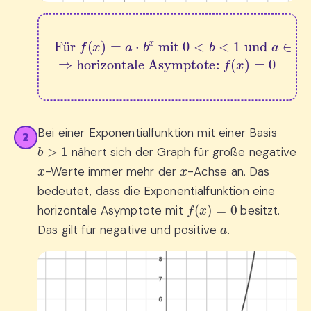
Für 
f
(
x
)
=
a
horizontale Asymptote: 
⋅
b
x
 mit 
0
<
b
f
<
(
x
1
)
=
 und 
0
a
∈
R
 gilt:
⇒
ü
Bei einer Exponentialfunktion mit einer Basis
2
b
>
1
nähert sich der Graph für große negative
x
x
-Werte immer mehr der
-Achse an. Das
bedeutet, dass die Exponentialfunktion eine
f
(
x
)
=
0
horizontale Asymptote mit
besitzt.
a
Das gilt für negative und positive
.