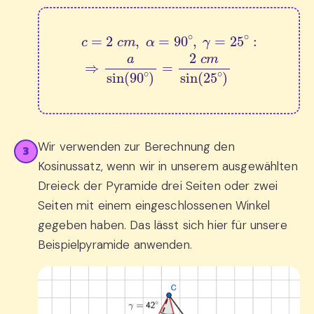
c
=
2
c
m
,
α
=
90
∘
,
γ
=
25
∘
:
⇒
a
sin
(
90
∘
)
=
2
c
Wir verwenden zur Berechnung den
3
Kosinussatz, wenn wir in unserem ausgewählten
Dreieck der Pyramide drei Seiten oder zwei
Seiten mit einem eingeschlossenen Winkel
gegeben haben. Das lässt sich hier für unsere
Beispielpyramide anwenden.