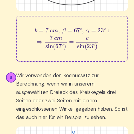
b
=
7
c
m
,
β
=
67
∘
,
γ
=
23
∘
:
⇒
7
c
m
sin
(
67
∘
)
=
c
Wir verwenden den Kosinussatz zur
3
Berechnung, wenn wir in unserem
ausgewählten Dreieck des Kreiskegels drei
Seiten oder zwei Seiten mit einem
eingeschlossenen Winkel gegeben haben. So ist
das auch hier für ein Beispiel zu sehen.