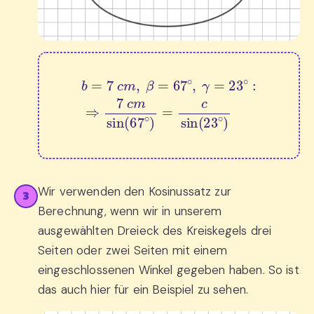
b
=
7
c
m
,
β
=
67
∘
,
γ
=
23
∘
:
⇒
7
c
m
sin
(
67
∘
)
=
c
Wir verwenden den Kosinussatz zur
3
Berechnung, wenn wir in unserem
ausgewählten Dreieck des Kreiskegels drei
Seiten oder zwei Seiten mit einem
eingeschlossenen Winkel gegeben haben. So ist
das auch hier für ein Beispiel zu sehen.