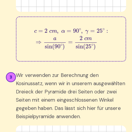
c
=
2
c
m
,
α
=
90
∘
,
γ
=
25
∘
:
⇒
a
sin
(
90
∘
)
=
2
c
Wir verwenden zur Berechnung den
3
Kosinussatz, wenn wir in unserem ausgewählten
Dreieck der Pyramide drei Seiten oder zwei
Seiten mit einem eingeschlossenen Winkel
gegeben haben. Das lässt sich hier für unsere
Beispielpyramide anwenden.