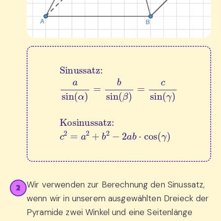
Sinussatz:
a
sin
(
α
)
=
b
sin
(
β
)
=
c
sin
(
γ
)
Kosinuss
Wir verwenden zur Berechnung den Sinussatz,
2
wenn wir in unserem ausgewählten Dreieck der
Pyramide zwei Winkel und eine Seitenlänge