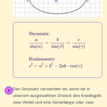
Sinussatz:
a
sin
(
α
)
=
b
sin
(
β
)
=
c
sin
(
γ
)
Kosinuss
Den Sinussatz verwenden wir, wenn wir in
2
unserem ausgewählten Dreieck des Kreiskegels
zwei Winkel und eine Seitenlänge oder zwei