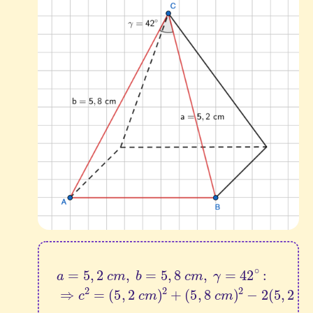
(
5
a
,
=
8
5
c
,
2
m
)
c
2
m
−
,
2
b
(
=
5
(
5
,
5
2
,
2
,
8
c
c
m
c
m
m
⋅
5
)
,
2
,
8
+
γ
=
c
m
42
)
⋅
∘
cos
:
⇒
(
c
42
2
=
∘
)