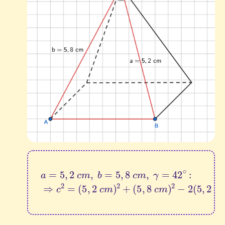
(
5
a
,
=
8
5
c
,
2
m
)
c
2
m
−
,
2
b
(
=
5
(
5
,
5
2
,
2
,
8
c
c
m
c
m
m
⋅
5
)
,
2
,
8
+
γ
=
c
m
42
)
⋅
∘
cos
:
⇒
(
c
42
2
=
∘
)