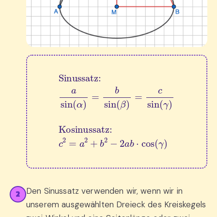
Sinussatz:
a
sin
(
α
)
=
b
sin
(
β
)
=
c
sin
(
γ
)
Kosinuss
Den Sinussatz verwenden wir, wenn wir in
2
unserem ausgewählten Dreieck des Kreiskegels