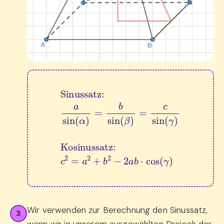
Sinussatz:
a
sin
(
α
)
=
b
sin
(
β
)
=
c
sin
(
γ
)
Kosinuss
Wir verwenden zur Berechnung den Sinussatz,
2