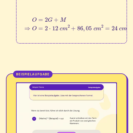
O
=
2
G
+
M
⇒
O
=
2
⋅
12
c
m
2
+
86
,
05
c
m
2
=
24
c