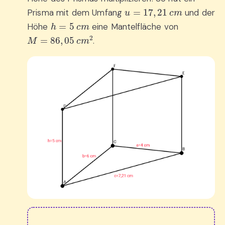
u
=
17
,
21
c
m
Prisma mit dem Umfang
und der
h
=
5
c
m
Höhe
eine Mantelfläche von
M
=
86
,
05
c
m
2
.