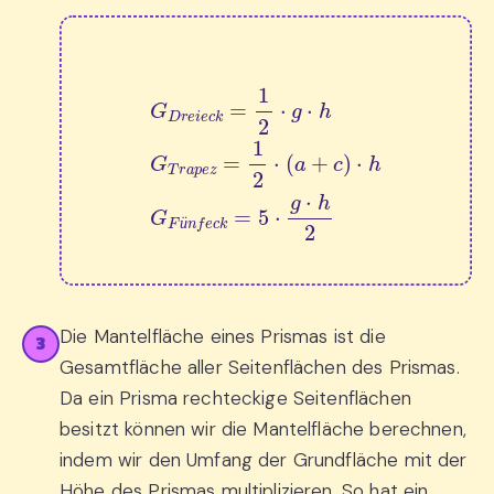
G
D
r
e
i
e
c
k
=
1
2
⋅
g
⋅
h
G
T
r
a
p
e
z
=
1
2
⋅
(
a
+
c
)
⋅
h
G
F
ü
n
ü
Die Mantelfläche eines Prismas ist die
3
Gesamtfläche aller Seitenflächen des Prismas.
Da ein Prisma rechteckige Seitenflächen
besitzt können wir die Mantelfläche berechnen,
indem wir den Umfang der Grundfläche mit der
Höhe des Prismas multiplizieren. So hat ein