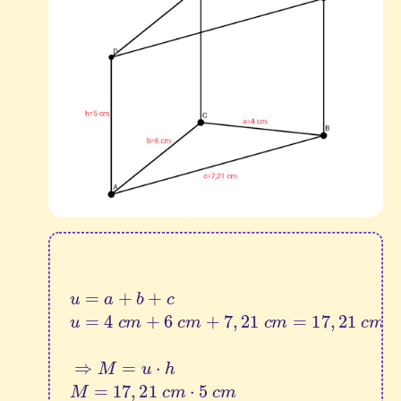
u
=
a
+
b
+
c
u
=
4
c
m
+
6
c
m
+
7
,
21
c
m
=
17
,
21
c