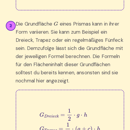
G
Die Grundfläche
eines Prismas kann in ihrer
2
Form variieren. Sie kann zum Beispiel ein
Dreieck, Trapez oder ein regelmäßiges Fünfeck
sein. Demzufolge lässt sich die Grundfläche mit
der jeweiligen Formel berechnen. Die Formeln
für den Flächeninhalt dieser Grundflächen
solltest du bereits kennen, ansonsten sind sie
nochmal hier angezeigt.
G
D
r
e
i
e
c
k
=
1
2
⋅
g
⋅
h
G
T
r
a
p
e
z
=
1
2
⋅
(
a
+
c
)
⋅
h
G
F
ü
n