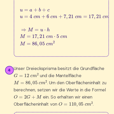
u
=
a
+
b
+
c
u
=
4
c
m
+
6
c
m
+
7
,
21
c
m
=
17
,
21
c
Unser Dreiecksprisma besitzt die Grundfläche
4
G
=
12
c
m
2
und die Mantelfläche
M
=
86
,
05
c
m
2
. Um den Oberflächeninhalt zu
berechnen, setzen wir die Werte in die Formel
O
=
2
G
+
M
ein. So erhalten wir einen
O
=
110
,
05
c
m
2
Oberflächeninhalt von
.