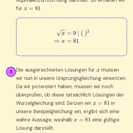
Äquivalenzumformung darstellt. So erhalten wir
x
=
81
für
.
x
=
9
|
(
)
2
⇒
x
=
81
x
Die ausgerechneten Lösungen für
müssen
3
wir nun in unsere Ursprungsgleichung einsetzen.
Da wir potenziert haben, müssen wir noch
überprüfen, ob diese tatsächlich Lösungen der
x
=
81
Wurzelgleichung sind. Setzen wir
in
unsere Beispielgleichung ein, ergibt sich eine
x
=
81
wahre Aussage, weshalb
eine gültige
Lösung darstellt.