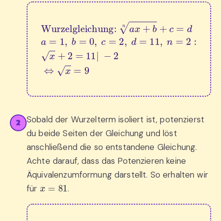
Wurzelgleichung: 
a
x
+
b
n
+
c
=
d
a
=
1
,
b
=
0
,
c
=
Sobald der Wurzelterm isoliert ist, potenzierst
2
du beide Seiten der Gleichung und löst
anschließend die so entstandene Gleichung.
Achte darauf, dass das Potenzieren keine
Äquivalenzumformung darstellt. So erhalten wir
x
=
81
für
.