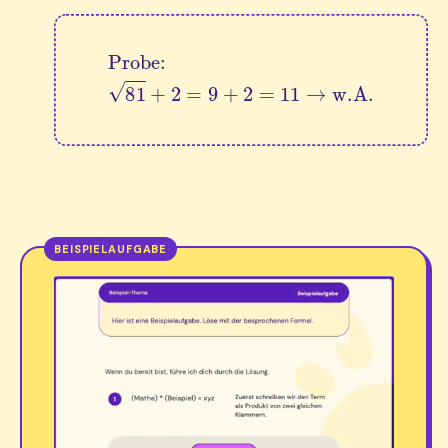
Probe:
81
+
2
=
9
+
2
=
11
→
w.A.