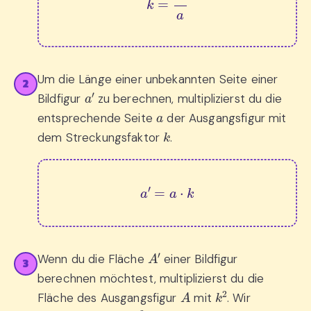
Um die Länge einer unbekannten Seite einer
2
a
′
Bildfigur
zu berechnen, multiplizierst du die
a
entsprechende Seite
der Ausgangsfigur mit
k
dem Streckungsfaktor
.
a
′
=
a
⋅
k
A
′
Wenn du die Fläche
einer Bildfigur
3
berechnen möchtest, multiplizierst du die
A
k
2
Fläche des Ausgangsfigur
mit
. Wir
k
2