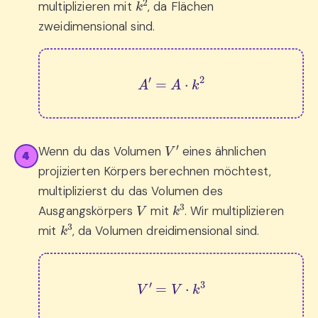
multiplizieren mit
, da Flächen
zweidimensional sind.
A
′
=
A
⋅
k
2
V
′
Wenn du das Volumen
eines ähnlichen
4
projizierten Körpers berechnen möchtest,
multiplizierst du das Volumen des
V
k
3
Ausgangskörpers
mit
. Wir multiplizieren
k
3
mit
, da Volumen dreidimensional sind.
V
′
=
V
⋅
k
3