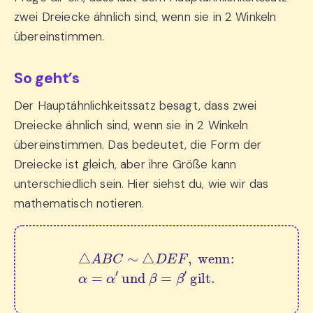
zwei Dreiecke ähnlich sind, wenn sie in 2 Winkeln
übereinstimmen.
So geht’s
Der Hauptähnlichkeitssatz besagt, dass zwei
Dreiecke ähnlich sind, wenn sie in 2 Winkeln
übereinstimmen. Das bedeutet, die Form der
Dreiecke ist gleich, aber ihre Größe kann
unterschiedlich sein. Hier siehst du, wie wir das
mathematisch notieren.
△
A
B
C
∼
△
D
E
F
,
 wenn:
α
=
α
′
 und 
β
=
β
′
 gilt.