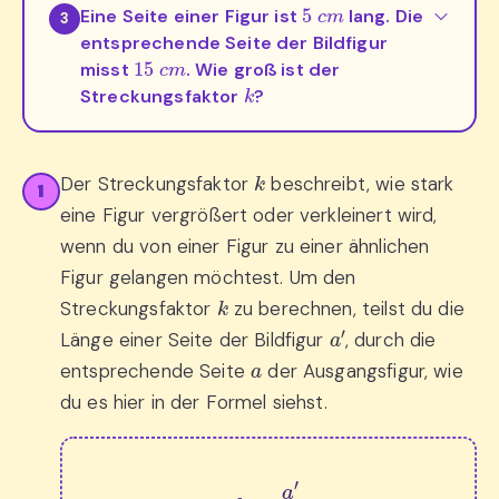
5
c
m
Eine Seite einer Figur ist
lang. Die
3
entsprechende Seite der Bildfigur
15
c
m
misst
. Wie groß ist der
k
Streckungsfaktor
?
k
Der Streckungsfaktor
beschreibt, wie stark
1
eine Figur vergrößert oder verkleinert wird,
wenn du von einer Figur zu einer ähnlichen
Figur gelangen möchtest. Um den
k
Streckungsfaktor
zu berechnen, teilst du die
a
′
Länge einer Seite der Bildfigur
, durch die
a
entsprechende Seite
der Ausgangsfigur, wie
du es hier in der Formel siehst.
k
=
a
′
a