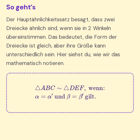
So geht’s
Der Hauptähnlichkeitssatz besagt, dass zwei
Dreiecke ähnlich sind, wenn sie in 2 Winkeln
übereinstimmen. Das bedeutet, die Form der
Dreiecke ist gleich, aber ihre Größe kann
unterschiedlich sein. Hier siehst du, wie wir das
mathematisch notieren.
△
A
B
C
∼
△
D
E
F
,
 wenn:
α
=
α
′
 und 
β
=
β
′
 gilt.