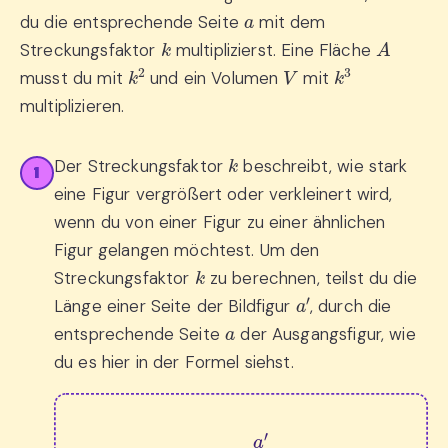
a
du die entsprechende Seite
mit dem
k
A
Streckungsfaktor
multiplizierst. Eine Fläche
k
2
V
k
3
musst du mit
und ein Volumen
mit
multiplizieren.
k
Der Streckungsfaktor
beschreibt, wie stark
1
eine Figur vergrößert oder verkleinert wird,
wenn du von einer Figur zu einer ähnlichen
Figur gelangen möchtest. Um den
k
Streckungsfaktor
zu berechnen, teilst du die
a
′
Länge einer Seite der Bildfigur
, durch die
a
entsprechende Seite
der Ausgangsfigur, wie
du es hier in der Formel siehst.
k
=
a
′
a