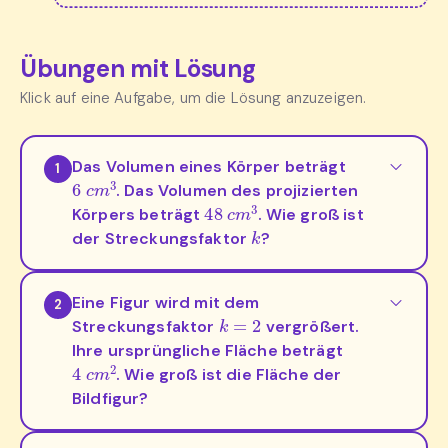
Übungen mit Lösung
Klick auf eine Aufgabe, um die Lösung anzuzeigen.
Das Volumen eines Körper beträgt
1
6
c
m
3
. Das Volumen des projizierten
48
c
m
3
Körpers beträgt
. Wie groß ist
k
der Streckungsfaktor
?
Eine Figur wird mit dem
2
k
=
2
Streckungsfaktor
vergrößert.
Ihre ursprüngliche Fläche beträgt
4
c
m
2
. Wie groß ist die Fläche der
Bildfigur?