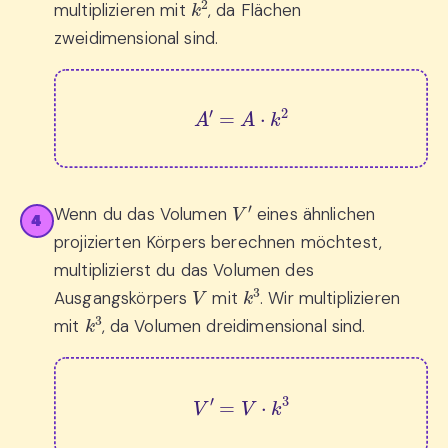
multiplizieren mit
, da Flächen
zweidimensional sind.
A
′
=
A
⋅
k
2
V
′
Wenn du das Volumen
eines ähnlichen
4
projizierten Körpers berechnen möchtest,
multiplizierst du das Volumen des
V
k
3
Ausgangskörpers
mit
. Wir multiplizieren
k
3
mit
, da Volumen dreidimensional sind.
V
′
=
V
⋅
k
3