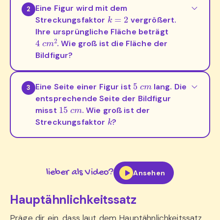
Eine Figur wird mit dem
2
k
=
2
Streckungsfaktor
vergrößert.
Ihre ursprüngliche Fläche beträgt
4
c
m
2
. Wie groß ist die Fläche der
Bildfigur?
5
c
m
Eine Seite einer Figur ist
lang. Die
3
entsprechende Seite der Bildfigur
15
c
m
misst
. Wie groß ist der
k
Streckungsfaktor
?
lieber als Video?
Ansehen
Hauptähnlichkeitssatz
Präge dir ein, dass laut dem Hauptähnlichkeitssatz