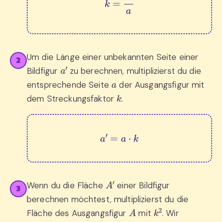
Um die Länge einer unbekannten Seite einer
2
a
′
Bildfigur
zu berechnen, multiplizierst du die
a
entsprechende Seite
der Ausgangsfigur mit
k
dem Streckungsfaktor
.
a
′
=
a
⋅
k
A
′
Wenn du die Fläche
einer Bildfigur
3
berechnen möchtest, multiplizierst du die
A
k
2
Fläche des Ausgangsfigur
mit
. Wir
k
2