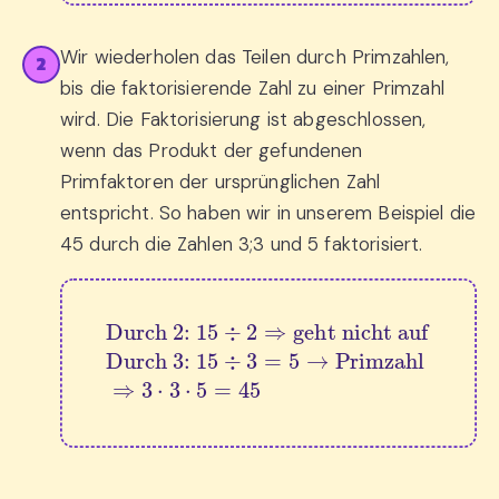
Wir wiederholen das Teilen durch Primzahlen,
2
bis die faktorisierende Zahl zu einer Primzahl
wird. Die Faktorisierung ist abgeschlossen,
wenn das Produkt der gefundenen
Primfaktoren der ursprünglichen Zahl
entspricht. So haben wir in unserem Beispiel die
45 durch die Zahlen 3;3 und 5 faktorisiert.
Durch 2: 
Durch 3: 
15
÷
3
15
=
5
÷
→
2
⇒
Primzahl
geht nicht auf
⇒
3
⋅
3
⋅
5
=
45