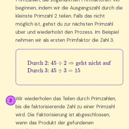
beginnen, indem wir die Ausgangszahl durch die
kleinste Primzahl 2 teilen. Falls das nicht
möglich ist, gehst du zur nächsten Primzahl
über und wiederholst den Prozess. Im Beispiel
nehmen wir als ersten Primfaktor die Zahl 3.
Durch 2: 
45
÷
Durch 3: 
2
⇒
45
geht nicht auf
÷
3
=
15
Wir wiederholen das Teilen durch Primzahlen,
2
bis die faktorisierende Zahl zu einer Primzahl
wird. Die Faktorisierung ist abgeschlossen,
wenn das Produkt der gefundenen