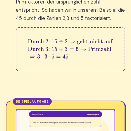
Primfaktoren der ursprünglichen Zahl
entspricht. So haben wir in unserem Beispiel die
45 durch die Zahlen 3;3 und 5 faktorisiert.
Durch 2: 
Durch 3: 
15
÷
3
15
=
5
÷
→
2
⇒
Primzahl
geht nicht auf
⇒
3
⋅
3
⋅
5
=
45