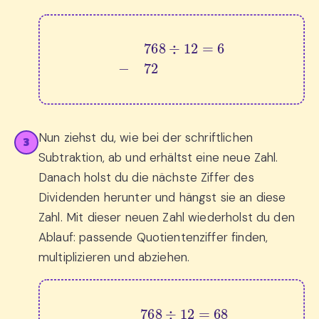
768
÷
12
=
6
−
72
Nun ziehst du, wie bei der schriftlichen
3
Subtraktion, ab und erhältst eine neue Zahl.
Danach holst du die nächste Ziffer des
Dividenden herunter und hängst sie an diese
Zahl. Mit dieser neuen Zahl wiederholst du den
Ablauf: passende Quotientenziffer finden,
multiplizieren und abziehen.
768
÷
12
=
68
−
72
0
48
−
0
48