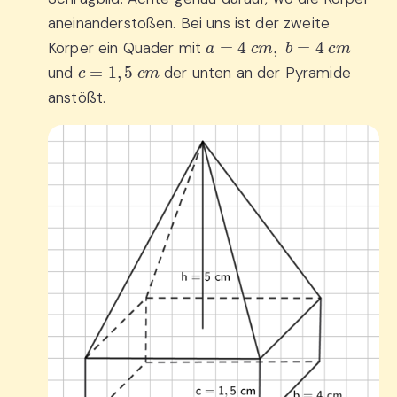
aneinanderstoßen. Bei uns ist der zweite
a
=
4
c
m
,
b
=
4
c
m
Körper ein Quader mit
c
=
1
,
5
c
m
und
der unten an der Pyramide
anstößt.