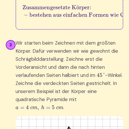
Zusammengesetzte Körper:
bestehen aus einfachen Formen wie Quadern, Würfeln, Prismen oder Pyramiden.
−
ö
Wir starten beim Zeichnen mit dem größten
2
Körper. Dafür verwenden wir wie gewohnt die
Schrägbilddarstellung. Zeichne erst die
Vorderansicht und dann die nach hinten
45
°
verlaufenden Seiten halbiert und im
-Winkel.
Zeichne die verdeckten Seiten gestrichelt. In
unserem Beispiel ist der Körper eine
quadratische Pyramide mit
a
=
4
c
m
,
h
=
5
c
m
.