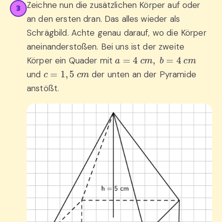
Zeichne nun die zusätzlichen Körper auf oder
3
an den ersten dran. Das alles wieder als
Schrägbild. Achte genau darauf, wo die Körper
aneinanderstoßen. Bei uns ist der zweite
a
=
4
c
m
,
b
=
4
c
m
Körper ein Quader mit
c
=
1
,
5
c
m
und
der unten an der Pyramide
anstößt.