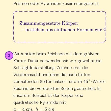
Prismen oder Pyramiden zusammengesetzt.
Zusammengesetzte Körper:
bestehen aus einfachen Formen wie Quadern, Würfeln, Prismen oder Pyramiden.
−
ö
Wir starten beim Zeichnen mit dem größten
2
Körper. Dafür verwenden wir wie gewohnt die
Schrägbilddarstellung. Zeichne erst die
Vorderansicht und dann die nach hinten
45
°
verlaufenden Seiten halbiert und im
-Winkel.
Zeichne die verdeckten Seiten gestrichelt. In
unserem Beispiel ist der Körper eine
quadratische Pyramide mit
a
=
4
c
m
,
h
=
5
c
m
.