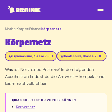
Mathe
›
Körper
›
Prisma
›
Körpernetz
Körpernetz
Gymnasium, Klasse 7–10
Realschule, Klasse 7–10
Was ist Netz eines Prismas? In den folgenden
Abschnitten findest du die Antwort – kompakt und
leicht nachvollziehbar.
DAS SOLLTEST DU VORHER KÖNNEN
Körpernetz