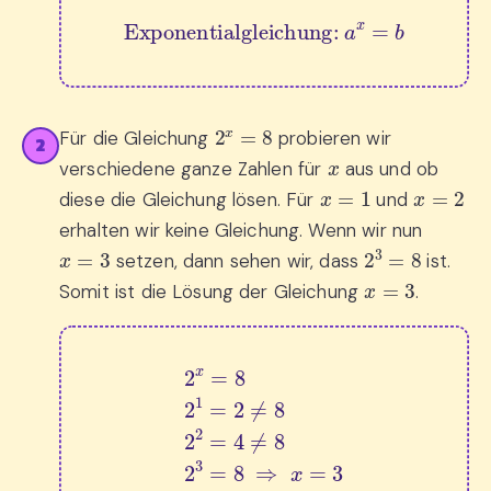
Exponentialgleichung: 
a
x
=
b
2
x
=
8
Für die Gleichung
probieren wir
2
x
verschiedene ganze Zahlen für
aus und ob
x
=
1
x
=
2
diese die Gleichung lösen. Für
und
erhalten wir keine Gleichung. Wenn wir nun
x
=
3
2
3
=
8
setzen, dann sehen wir, dass
ist.
x
=
3
Somit ist die Lösung der Gleichung
.
2
x
=
8
2
1
=
2
≠
8
2
2
=
4
≠
8
2
3
=
8
⇒
x
=
3