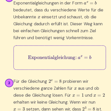
Exponentialgleichungen in der Form
bedeutet, dass du verschiedene Werte für die
x
Unbekannte
einsetzt und schaust, ob die
Gleichung dadurch erfüllt ist. Dieser Weg kann
bei einfachen Gleichungen schnell zum Ziel
führen und benötigt wenig Vorkenntnisse.
Exponentialgleichung: 
a
x
=
b
2
x
=
8
Für die Gleichung
probieren wir
2
x
verschiedene ganze Zahlen für
aus und ob
x
=
1
x
=
2
diese die Gleichung lösen. Für
und
erhalten wir keine Gleichung. Wenn wir nun
x
=
3
2
3
=
8
setzen, dann sehen wir, dass
ist.