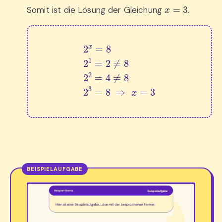
x
=
3
Somit ist die Lösung der Gleichung
.
2
x
=
8
2
1
=
2
≠
8
2
2
=
4
≠
8
2
3
=
8
⇒
x
=
3