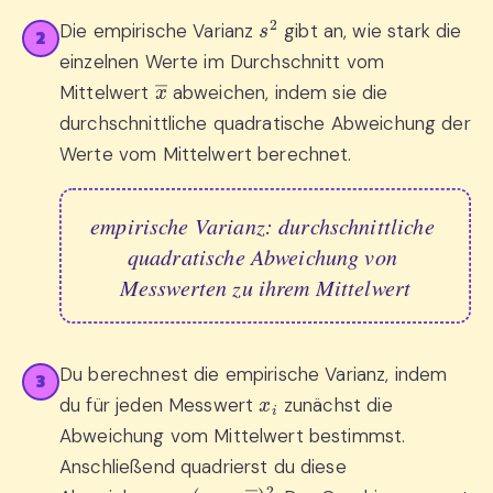
s
2
Die empirische Varianz
gibt an, wie stark die
2
einzelnen Werte im Durchschnitt vom
x
―
Mittelwert
abweichen, indem sie die
durchschnittliche quadratische Abweichung der
Werte vom Mittelwert berechnet.
empirische Varianz: durchschnittliche 
quadratische Abweichung von 
Messwerten zu ihrem Mittelwert
Du berechnest die empirische Varianz, indem
3
x
i
du für jeden Messwert
zunächst die
Abweichung vom Mittelwert bestimmst.
Anschließend quadrierst du diese
(
x
i
−
x
―
)
2