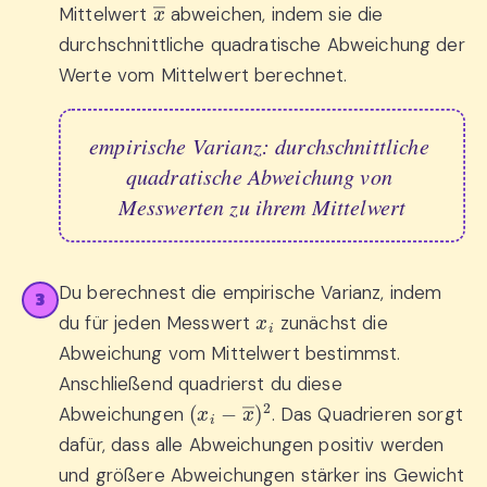
x
―
Mittelwert
abweichen, indem sie die
durchschnittliche quadratische Abweichung der
Werte vom Mittelwert berechnet.
empirische Varianz: durchschnittliche 
quadratische Abweichung von 
Messwerten zu ihrem Mittelwert
Du berechnest die empirische Varianz, indem
3
x
i
du für jeden Messwert
zunächst die
Abweichung vom Mittelwert bestimmst.
Anschließend quadrierst du diese
(
x
i
−
x
―
)
2
Abweichungen
. Das Quadrieren sorgt
dafür, dass alle Abweichungen positiv werden
und größere Abweichungen stärker ins Gewicht