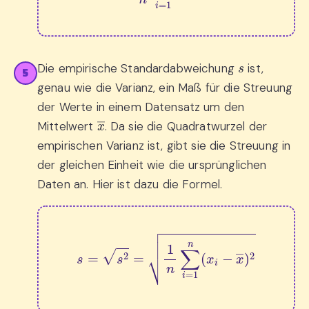
s
Die empirische Standardabweichung
ist,
5
genau wie die Varianz, ein Maß für die Streuung
der Werte in einem Datensatz um den
x
―
Mittelwert
. Da sie die Quadratwurzel der
empirischen Varianz ist, gibt sie die Streuung in
der gleichen Einheit wie die ursprünglichen
Daten an. Hier ist dazu die Formel.
s
=
s
2
=
1
n
∑
i
=
1
n
(
x
i
−
x
―
)
2