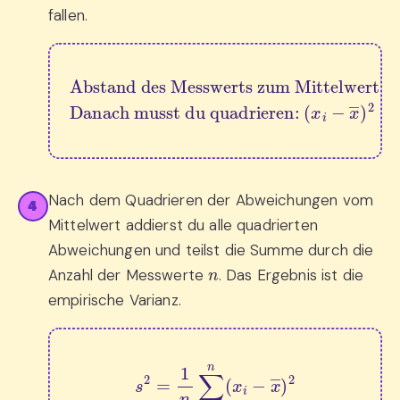
fallen.
Abstand des Messwerts zum Mittelwert: 
Danach musst du quadrieren: 
x
i
−
x
―
(
x
i
−
x
―
)
2
Nach dem Quadrieren der Abweichungen vom
4
Mittelwert addierst du alle quadrierten
Abweichungen und teilst die Summe durch die
n
Anzahl der Messwerte
. Das Ergebnis ist die
empirische Varianz.
s
2
=
1
n
∑
i
=
1
n
(
x
i
−
x
―
)
2