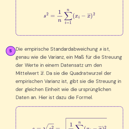
s
2
=
1
n
∑
i
=
1
n
(
x
i
−
x
―
)
2
s
Die empirische Standardabweichung
ist,
5
genau wie die Varianz, ein Maß für die Streuung
der Werte in einem Datensatz um den
x
―
Mittelwert
. Da sie die Quadratwurzel der
empirischen Varianz ist, gibt sie die Streuung in
der gleichen Einheit wie die ursprünglichen
Daten an. Hier ist dazu die Formel.
s
=
s
2
=
1
n
∑
i
=
1
n
(
x
i
−
x
―
)
2