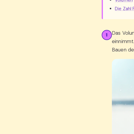
Volumen
Die Zahl 
Das Volu
1
einnimmt.
Bauen de