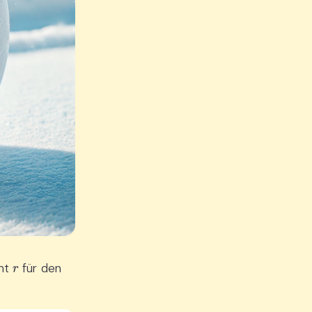
r
eht
für den