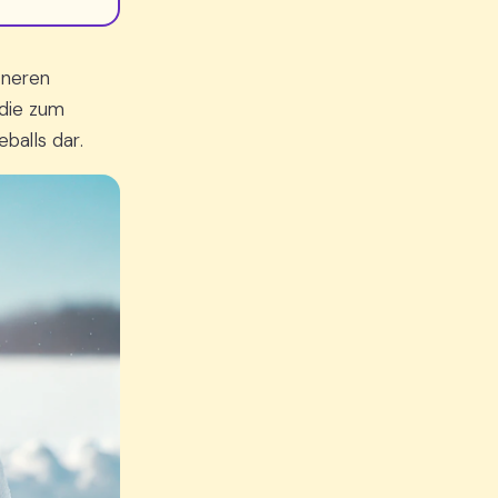
nneren
 die zum
alls dar.