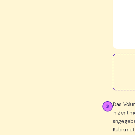
Das Volu
3
in Zenti
angegeben
Kubikme