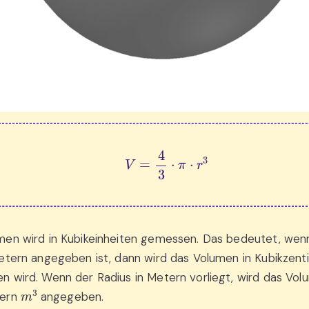
V
=
4
3
⋅
π
⋅
r
3
men wird in Kubikeinheiten gemessen. Das bedeutet, wen
metern angegeben ist, dann wird das Volumen in Kubikzen
 wird. Wenn der Radius in Metern vorliegt, wird das Vol
m
3
tern
angegeben.