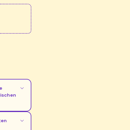
e
fischen
ten