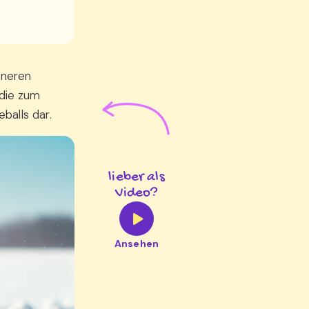
nneren
 die zum
alls dar.
lieber als
Video?
Ansehen