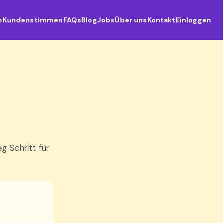
n
Kundenstimmen
FAQs
Blog
Jobs
Über uns
Kontakt
Einloggen
g Schritt für