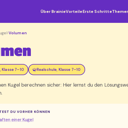
Über Brainie
Vorteile
Erste Schritte
Theme
ugel
›
Volumen
umen
 Klasse 7–10
Realschule, Klasse 7–10
n Kugel berechnen sicher: Hier lernst du den Lösungswe
n.
TEST DU VORHER KÖNNEN
aften einer Kugel