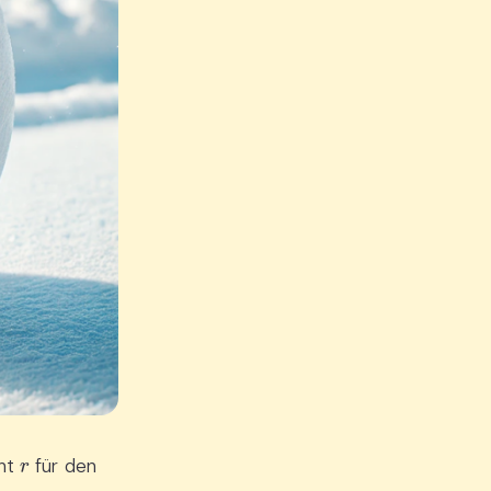
r
eht
für den