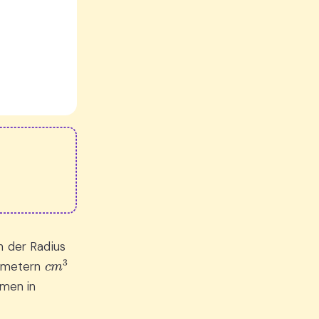
n der Radius
c
m
3
timetern
umen in