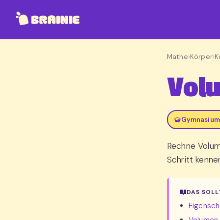
Mathe
›
Körper
›
K
Vol
Gymnasium,
Rechne Volume
Schritt kenne
DAS SOLL
Eigensch