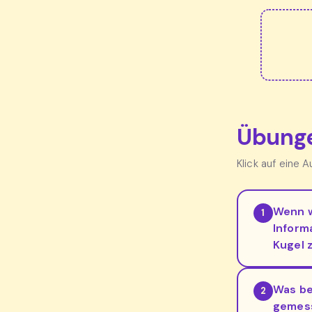
Übunge
Klick auf eine 
Wenn w
1
Inform
Kugel 
Was be
2
gemes