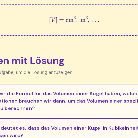
[
V
]
=
cm
3
,
m
3
,
.
.
.
n mit Lösung
Aufgabe, um die Lösung anzuzeigen.
ir die Formel für das Volumen einer Kugel haben, welch
ationen brauchen wir dann, um das Volumen einer spezi
zu berechnen?
deutet es, dass das Volumen einer Kugel in Kubikeinhei
sen wird?