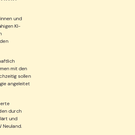
rinnen und
ähigen KI-
n
 den
aftlich
mmen mit den
chzeitig sollen
gie angeleitet
ierte
rden durch
lärt und
W Neuland.