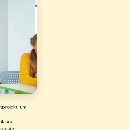
otprojekt, um
5
tik und
getestet