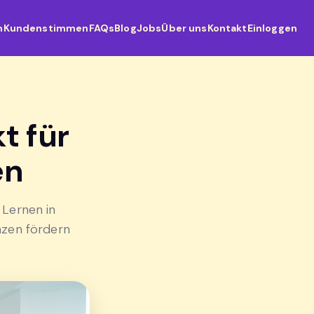
n
Kundenstimmen
FAQs
Blog
Jobs
Über uns
Kontakt
Einloggen
t für
en
 Lernen in
nzen fördern