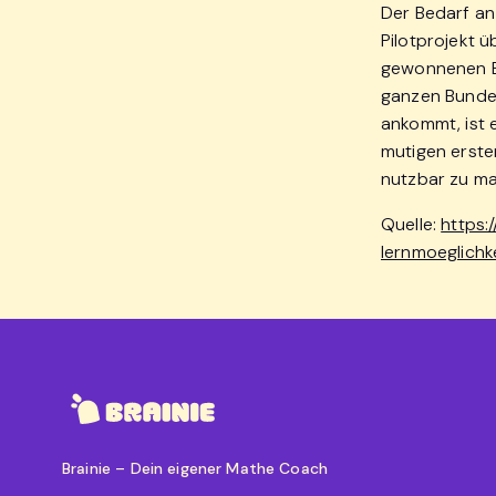
Der Bedarf an
Pilotprojekt ü
gewonnenen Er
ganzen Bundes
ankommt, ist 
mutigen erste
nutzbar zu m
Quelle:
https:
lernmoeglich
Brainie – Dein eigener Mathe Coach