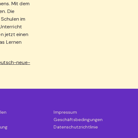
mens. Mit dem
en. Die
 Schulen im
Unterricht
n jetzt einen
das Lernen
deutsch-neue-
hlen
Impressum
Geschäftsbedingungen
nung
Datenschutzrichtlinie