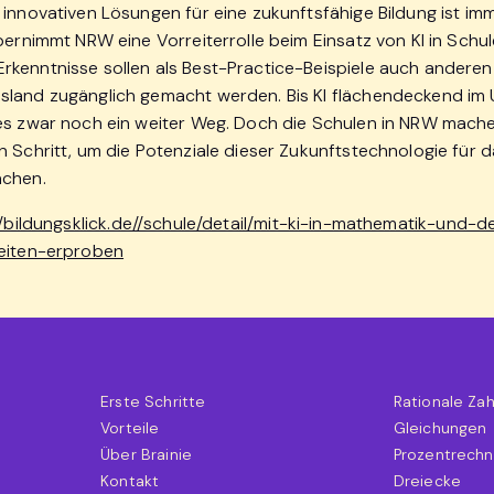
 innovativen Lösungen für eine zukunftsfähige Bildung ist im
bernimmt NRW eine Vorreiterrolle beim Einsatz von KI in Schul
kenntnisse sollen als Best-Practice-Beispiele auch anderen
land zugänglich gemacht werden. Bis KI flächendeckend im 
es zwar noch ein weiter Weg. Doch die Schulen in NRW mache
n Schritt, um die Potenziale dieser Zukunftstechnologie für 
achen.
//bildungsklick.de//schule/detail/mit-ki-in-mathematik-und-
keiten-erproben
Erste Schritte
Rationale Za
Vorteile
Gleichungen
Über Brainie
Prozentrech
Kontakt
Dreiecke