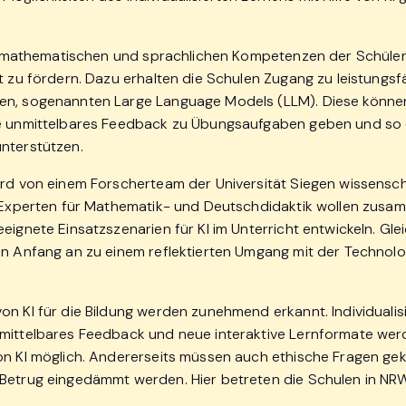
die mathematischen und sprachlichen Kompetenzen der Schüle
t zu fördern. Dazu erhalten die Schulen Zugang zu leistungsf
en, sogenannten Large Language Models (LLM). Diese könne
se unmittelbares Feedback zu Übungsaufgaben geben und so
nterstützen.
ird von einem Forscherteam der Universität Siegen wissensch
e Experten für Mathematik- und Deutschdidaktik wollen zusa
eignete Einsatzszenarien für KI im Unterricht entwickeln. Glei
on Anfang an zu einem reflektierten Umgang mit der Technolo
on KI für die Bildung werden zunehmend erkannt. Individualis
mittelbares Feedback und neue interaktive Lernformate we
on KI möglich. Andererseits müssen auch ethische Fragen gek
Betrug eingedämmt werden. Hier betreten die Schulen in NR