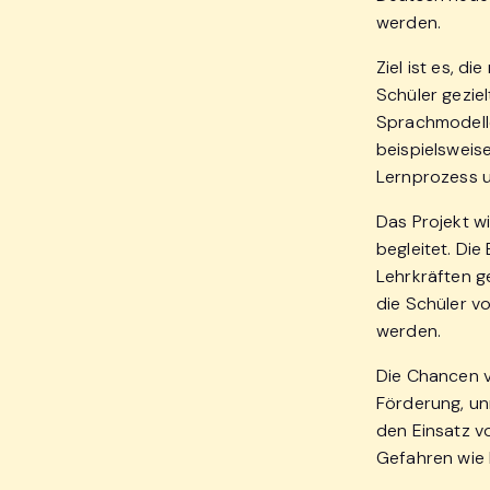
werden.
Ziel ist es, 
Schüler geziel
Sprachmodell
beispielswei
Lernprozess u
Das Projekt w
begleitet. Di
Lehrkräften ge
die Schüler v
werden.
Die Chancen v
Förderung, un
den Einsatz v
Gefahren wie 