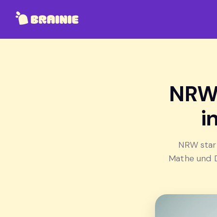
NRW 
i
NRW start
Mathe und D