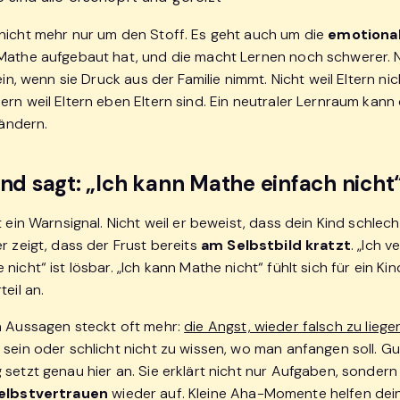
nicht mehr nur um den Stoff. Es geht auch um die
emotional
Mathe aufgebaut hat, und die macht Lernen noch schwerer. 
sein, wenn sie Druck aus der Familie nimmt. Nicht weil Eltern ni
ern weil Eltern eben Eltern sind. Ein neutraler Lernraum kan
erändern.
ind sagt: „Ich kann Mathe einfach nicht
t ein Warnsignal. Nicht weil er beweist, dass dein Kind schlecht
r zeigt, dass der Frust bereits
am Selbstbild kratzt
. „Ich v
nicht“ ist lösbar. „Ich kann Mathe nicht“ fühlt sich für ein Kin
teil an.
n Aussagen steckt oft mehr:
die Angst, wieder falsch zu liege
 sein oder schlicht nicht zu wissen, wo man anfangen soll. G
 setzt genau hier an. Sie erklärt nicht nur Aufgaben, sonder
Selbstvertrauen
wieder auf. Kleine Aha-Momente helfen dei