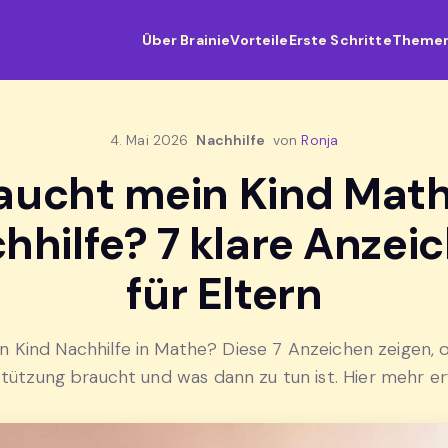
Über Brainie
Vorteile
Erste Schritte
Theme
4. Mai 2026
Nachhilfe
von
Ronja
aucht mein Kind Mat
hhilfe? 7 klare Anzei
für Eltern
n Kind Nachhilfe in Mathe? Diese 7 Anzeichen zeigen, 
tützung braucht und was dann zu tun ist. Hier mehr er