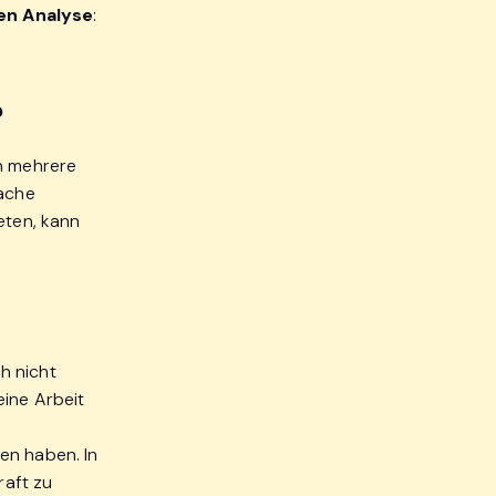
ren Analyse
:
?
nn mehrere
fache
eten, kann
ch nicht
eine Arbeit
n haben. In
raft zu