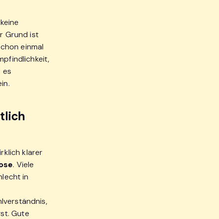
 keine
r Grund ist
schon einmal
pfindlichkeit,
 es
in.
tlich
rklich klarer
ose
. Viele
hlecht in
lverständnis,
st. Gute