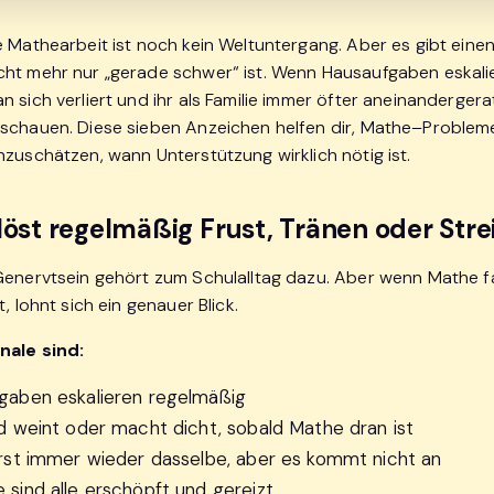
e Mathearbeit ist noch kein Weltuntergang. Aber es gibt einen
ht mehr nur „gerade schwer“ ist. Wenn Hausaufgaben eskalie
 sich verliert und ihr als Familie immer öfter aneinandergerate
schauen. Diese sieben Anzeichen helfen dir, Mathe–Problem
nzuschätzen, wann Unterstützung wirklich nötig ist.
löst regelmäßig Frust, Tränen oder Stre
Genervtsein gehört zum Schulalltag dazu. Aber wenn Mathe f
t, lohnt sich ein genauer Blick.
nale sind:
gaben eskalieren regelmäßig
nd weint oder macht dicht, sobald Mathe dran ist
ärst immer wieder dasselbe, aber es kommt nicht an
sind alle erschöpft und gereizt