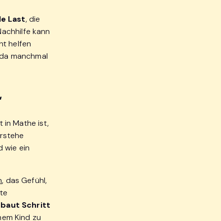
e Last
, die
Nachhilfe kann
cht helfen
n da manchmal
“
 in Mathe ist,
erstehe
d wie ein
n
, das Gefühl,
ute
n
baut Schritt
nem Kind zu