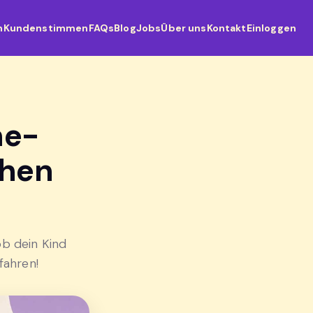
n
Kundenstimmen
FAQs
Blog
Jobs
Über uns
Kontakt
Einloggen
he-
chen
ob dein Kind
fahren!