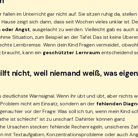
en
fallen im Unterricht gar nicht auf. Sie sitzen ruhig da, stellen
Hause zeigt sich dann, dass seit Wochen vieles unklar ist. De
 oder Angst
, ausgelacht zu werden. Vielleicht gab es auch 
me Situation, zum Beispiel an der Tafel. Das ist keine Überem
echte Lernbremse. Wenn dein Kind Fragen vermeidet, obwohl
 braucht, kann ein
geschützter Lernraum
entscheidend se
ilft nicht, weil niemand weiß, was eigen
s deutlichste Warnsignal. Wenn ihr übt und übt, aber nichts wi
as Problem nicht am Einsatz, sondern an der
fehlenden Diagn
genau hier vor der Frage: Was soll ich tun, wenn mein Kind sc
the ist schlecht“ ist zu unscharf. Dahinter können ganz
che Ursachen stecken: fehlende Rechenregeln, unsicheres Zah
en mit Textaufgaben, Konzentrationsprobleme oder auch Ang