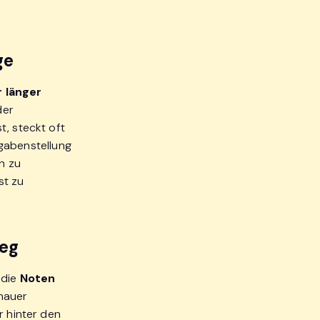
ge
 länger
der
t, steckt oft
ufgabenstellung
h zu
st zu
weg
 die
Noten
enauer
r hinter den