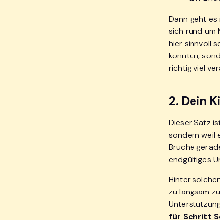
Dann geht es 
sich rund um 
hier sinnvoll 
könnten, sond
richtig viel v
2. Dein K
Dieser Satz is
sondern weil e
Brüche gerade 
endgültiges Ur
Hinter solche
zu langsam zu
Unterstützung
für Schritt 