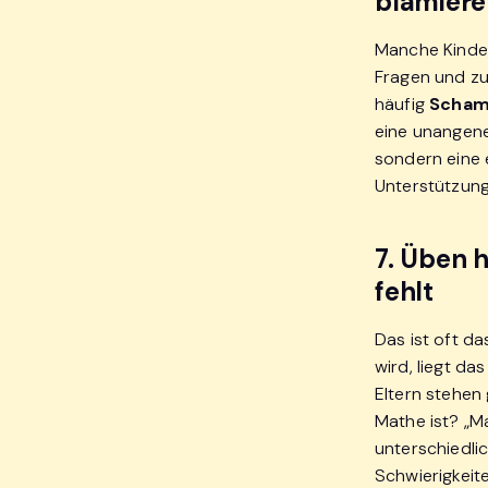
blamier
Manche Kinder 
Fragen und zu 
häufig
Scham
eine unangeneh
sondern eine 
Unterstützung
7. Üben h
fehlt
Das ist oft da
wird, liegt d
Eltern stehen 
Mathe ist? „Ma
unterschiedli
Schwierigkeit