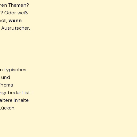
heren Themen?
r? Oder weiß
oll,
wenn
n Ausrutscher,
in typisches
n und
 Thema
zungsbedarf ist
 ältere Inhalte
 Lücken.
u