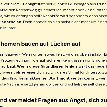
 es vor allem Flüchtigkeitsfehler? Fehlen Grundlagen aus frü
 Kind den Rechenweg grundsätzlich, macht aber kleine Patze
ht, wie es anfangen soll? Nachhilfe wird besonders dann sinnv
wiederholen
. Dann handelt es sich meist nicht mehr um eine
in Muster.
Themen bauen auf Lücken auf
ein Bauwerk: Wenn unten etwas fehlt, wird es oben instabil. E
die Prozentrechnung, die auf sicheren Kenntnissen von Brüche
 aufbaut.
Wenn diese Grundlagen fehlen
, wirkt das neue
schwerer, als es eigentlich ist. Ein klares Signal für Unterstüt
 dein Kind
beim aktuellen Stoff nicht weiterkomm
t, weil
Gute Nachhilfe setzt genau dort an und schließt gezielt diese
ind vermeidet Fragen aus Angst, sich z