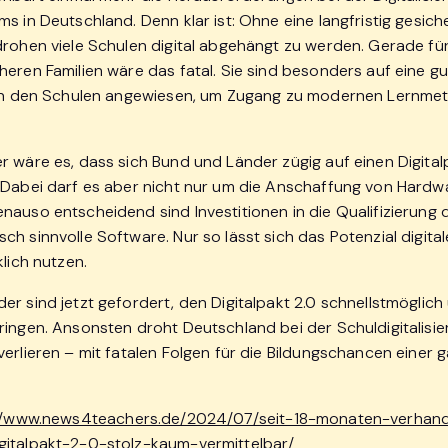
s in Deutschland. Denn klar ist: Ohne eine langfristig gesich
drohen viele Schulen digital abgehängt zu werden. Gerade fü
eren Familien wäre das fatal. Sie sind besonders auf eine gut
 in den Schulen angewiesen, um Zugang zu modernen Lernme
r wäre es, dass sich Bund und Länder zügig auf einen Digital
 Dabei darf es aber nicht nur um die Anschaffung von Hardw
nauso entscheidend sind Investitionen in die Qualifizierung 
h sinnvolle Software. Nur so lässt sich das Potenzial digita
klich nutzen.
er sind jetzt gefordert, den Digitalpakt 2.0 schnellstmöglich
ringen. Ansonsten droht Deutschland bei der Schuldigitalisi
verlieren – mit fatalen Folgen für die Bildungschancen einer 
://www.news4teachers.de/2024/07/seit-18-monaten-verhan
italpakt-2-0-stolz-kaum-vermittelbar/