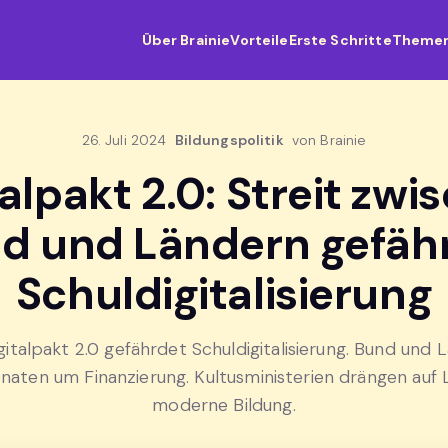
Über Brainie
Vorteile
Erste Schritte
Theme
26. Juli 2024
Bildungspolitik
von Brainie
talpakt 2.0: Streit zwi
d und Ländern gefäh
Schuldigitalisierung
gitalpakt 2.0 gefährdet Schuldigitalisierung. Bund und 
onaten um Finanzierung. Kultusministerien drängen auf 
moderne Bildung.