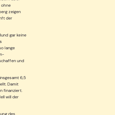
g ohne
berg zeigen
nft der
Bund gar keine
ns
so lange
en-
 schaffen und
 insgesamt 6,5
llt. Damit
 finanziert.
l will der
rung des