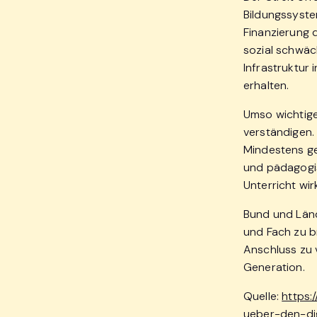
Bildungssystem
Finanzierung 
sozial schwäch
Infrastruktur
erhalten.
Umso wichtige
verständigen.
Mindestens ge
und pädagogisc
Unterricht wir
Bund und Länd
und Fach zu b
Anschluss zu 
Generation.
Quelle:
https
ueber-den-dig