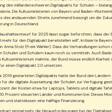
ung des milliardenschweren Digitalpakts für Schulen – bislan
gebnis. Die Kultusministerien von Bayern und Baden-Württem
ts des andauernden Streits zunehmend besorgt um die Zuku
ierung in Deutschland.
 Haushaltsentwurf für 2025 lässt sogar befürchten, dass der 
 mehr für den Digitalpakt bereitstellen will“, kritisierte Bayer
rin Anna Stolz (Freie Wähler). Dass die Verhandlungen schon 
en Schulen und Schülern kaum noch zu vermitteln. Auch Bad
Kultusministerium mahnte, der Bund müsse endlich Klarheit
ür einen Digitalpakt 2.0 umsetzen.
 2019 gestarteten Digitalpakts hatte der Bund den Ländern
o für die digitale Ausstattung der Schulen zur Verfügung geste
zent der Kosten etwa für Laptops, Tablets und digitale Tafeln
n 10 Prozent steuerten Länder und Kommunen bei. Dieses Model
en und stattdessen eine hälftige Finanzierung.
fenbart einmal mehr die Herausforderungen bei der Digitalisie