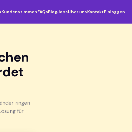
n
Kundenstimmen
FAQs
Blog
Jobs
Über uns
Kontakt
Einloggen
schen
rdet
Länder ringen
Lösung für