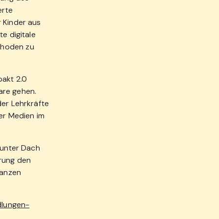
erte
r Kinder aus
e digitale
thoden zu
pakt 2.0
are gehen.
der Lehrkräfte
ler Medien im
 unter Dach
erung den
ganzen
dlungen-