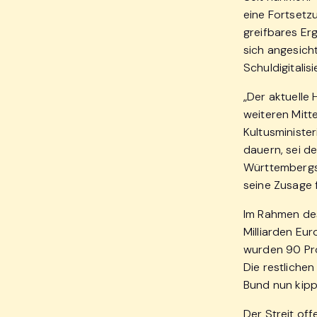
eine Fortsetz
greifbares Er
sich angesich
Schuldigitalis
„Der aktuelle
weiteren Mittel
Kultusministe
dauern, sei d
Württembergs 
seine Zusage f
Im Rahmen des
Milliarden Eur
wurden 90 Pro
Die restliche
Bund nun kipp
Der Streit of