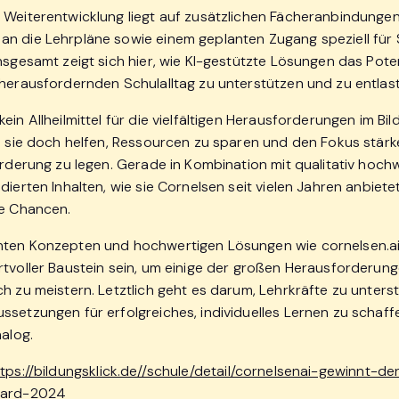
 Weiterentwicklung liegt auf zusätzlichen Fächeranbindungen
n die Lehrpläne sowie einem geplanten Zugang speziell für 
nsgesamt zeigt sich hier, wie KI-gestützte Lösungen das Pote
 herausfordernden Schulalltag zu unterstützen und zu entlas
ein Allheilmittel für die vielfältigen Herausforderungen im B
nn sie doch helfen, Ressourcen zu sparen und den Fokus stärk
örderung zu legen. Gerade in Kombination mit qualitativ hoch
dierten Inhalten, wie sie Cornelsen seit vielen Jahren anbiet
ße Chancen.
ten Konzepten und hochwertigen Lösungen wie cornelsen.ai
rtvoller Baustein sein, um einige der großen Herausforderung
ch zu meistern. Letztlich geht es darum, Lehrkräfte zu unter
ssetzungen für erfolgreiches, individuelles Lernen zu schaff
nalog.
tps://bildungsklick.de//schule/detail/cornelsenai-gewinnt-de
ward-2024