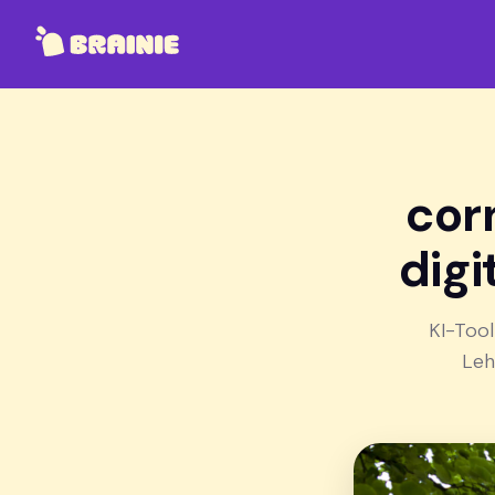
cor
digi
KI-Tool
Leh