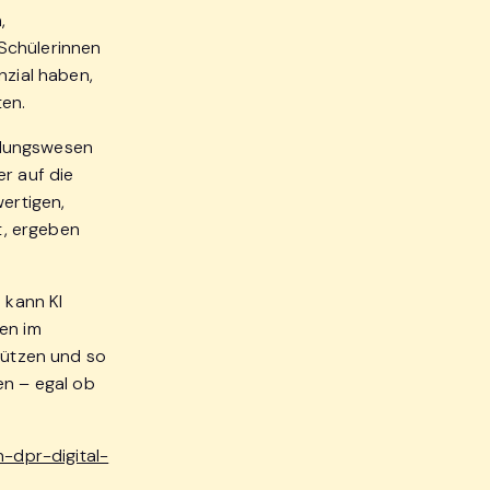
,
Schülerinnen
nzial haben,
ten.
ildungswesen
er auf die
wertigen,
et, ergeben
 kann KI
en im
stützen und so
en – egal ob
n-dpr-digital-