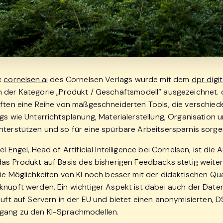
x
cornelsen.ai
des Cornelsen Verlags wurde mit dem
dpr digit
n der Kategorie „Produkt / Geschäftsmodell“ ausgezeichnet. 
äften eine Reihe von maßgeschneiderten Tools, die verschied
gs wie Unterrichtsplanung, Materialerstellung, Organisation 
nterstützen und so für eine spürbare Arbeitsersparnis sorg
el Engel, Head of Artificial Intelligence bei Cornelsen, ist die
das Produkt auf Basis des bisherigen Feedbacks stetig weiter
ie Möglichkeiten von KI noch besser mit der didaktischen Qua
knüpft werden. Ein wichtiger Aspekt ist dabei auch der Date
läuft auf Servern in der EU und bietet einen anonymisierten,
gang zu den KI-Sprachmodellen.