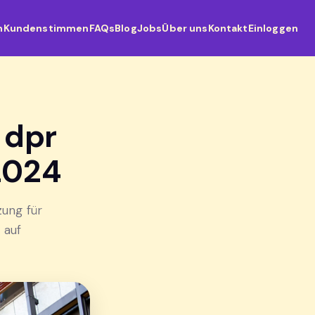
n
Kundenstimmen
FAQs
Blog
Jobs
Über uns
Kontakt
Einloggen
 dpr
 2024
zung für
 auf