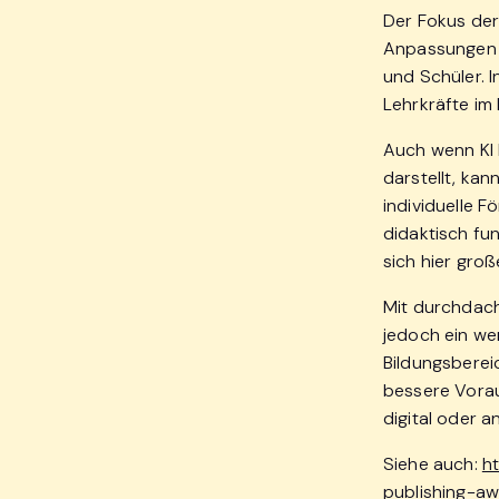
Der Fokus der
Anpassungen a
und Schüler. I
Lehrkräfte im
Auch wenn KI k
darstellt, ka
individuelle F
didaktisch fun
sich hier gro
Mit durchdach
jedoch ein we
Bildungsberei
bessere Vorau
digital oder a
Siehe auch:
ht
publishing-a