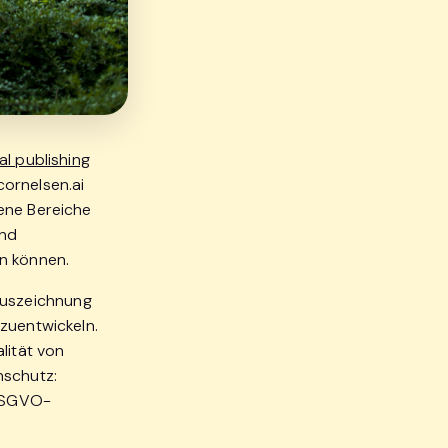
al publishing
cornelsen.ai
ene Bereiche
und
en können.
 Auszeichnung
zuentwickeln.
lität von
nschutz:
 DSGVO-