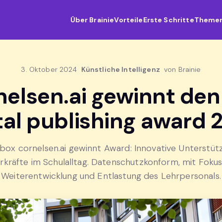
Über Brainie
Vorteile
Erste Schritte
Theme
3. Oktober 2024
Künstliche Intelligenz
von Brainie
nelsen.ai gewinnt den
tal publishing award
box cornelsen.ai gewinnt Award: Innovative Unterstüt
rkräfte im Schulalltag. Datenschutzkonform, mit Fokus
Weiterentwicklung und Entlastung des Lehrpersonals.